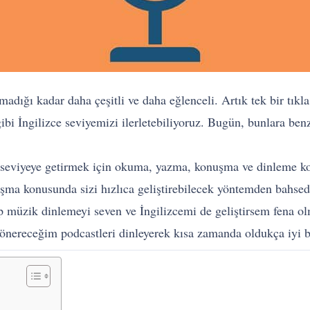
ığı kadar daha çeşitli ve daha eğlenceli. Artık tek bir tıkla 
bi İngilizce seviyemizi ilerletebiliyoruz. Bugün, bunlara benz
 bir seviyeye getirmek için okuma, yazma, konuşma ve dinlem
şma konusunda sizi hızlıca geliştirebilecek yöntemden bahsed
ıp müzik dinlemeyi seven ve İngilizcemi de geliştirsem fena o
önereceğim podcastleri dinleyerek kısa zamanda oldukça iyi bi