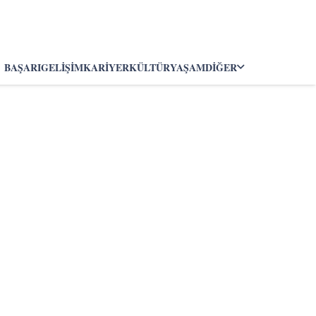
BAŞARI
GELIŞIM
KARIYER
KÜLTÜR
YAŞAM
DIĞER