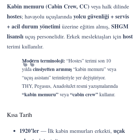
Kabin memuru (Cabin Crew, CC)
veya halk dilinde
hostes
yolcu güvenliği + servis
; havayolu uçuşlarında
+ acil durum yönetimi
SHGM
üzerine eğitim almış,
lisanslı
host
uçuş personelidir. Erkek meslektaşları için
terimi kullanılır.
Modern terminoloji:
“Hostes” terimi son 10
cinsiyetten arınmış
yılda
“kabin memuru” veya
“uçuş asistanı” terimleriyle yer değiştiriyor.
THY, Pegasus, AnadoluJet resmi yazışmalarında
“kabin memuru”
“cabin crew”
veya
kullanır.
Kısa Tarih
1920’ler
uçak
— İlk kabin memurları erkekti,