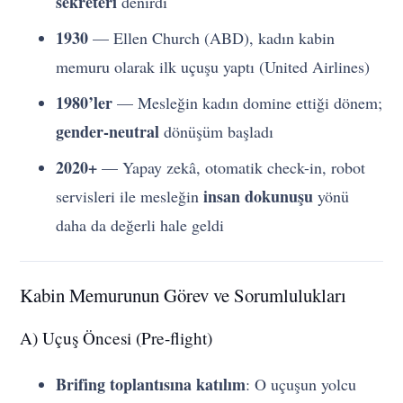
sekreteri
denirdi
1930
— Ellen Church (ABD), kadın kabin
memuru olarak ilk uçuşu yaptı (United Airlines)
1980’ler
— Mesleğin kadın domine ettiği dönem;
gender-neutral
dönüşüm başladı
2020+
— Yapay zekâ, otomatik check-in, robot
insan dokunuşu
servisleri ile mesleğin
yönü
daha da değerli hale geldi
Kabin Memurunun Görev ve Sorumlulukları
A) Uçuş Öncesi (Pre-flight)
Brifing toplantısına katılım
: O uçuşun yolcu