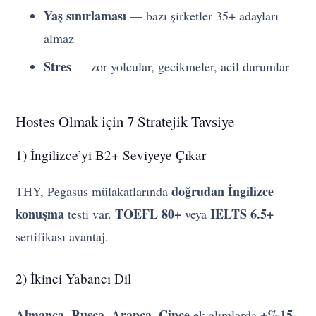
Yaş sınırlaması
— bazı şirketler 35+ adayları
almaz
Stres
— zor yolcular, gecikmeler, acil durumlar
Hostes Olmak için 7 Stratejik Tavsiye
1) İngilizce’yi B2+ Seviyeye Çıkar
doğrudan İngilizce
THY, Pegasus mülakatlarında
konuşma
TOEFL 80+
IELTS 6.5+
testi var.
veya
sertifikası avantaj.
2) İkinci Yabancı Dil
Almanca, Rusça, Arapça, Çince
+%15-
ek alımlarda