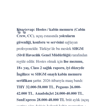
Kısa cevap:
Hostes / kabin memuru (Cabin
Crew, CC)
yolcuların
, uçuş esnasında
güvenliği, konforu ve servisini
sağlayan
SHGM
profesyoneldir. Türkiye’de bu meslek
(Sivil Havacılık Genel Müdürlüğü)
tarafından
lise mezunu,
regüle edilir. Hostes olmak için
18+ yaş, Class 2 sağlık raporu, iyi düzeyde
İngilizce ve SHGM onaylı kabin memuru
sertifikası
şarttır. 2026 itibarıyla maaş bandı:
THY 32.000-58.000 TL
Pegasus 26.000-
,
42.000 TL
AnadoluJet 24.000-40.000 TL
,
,
SunExpress 28.000-48.000 TL
brüt aylık (uçuş
saatine göre değişir, kıdemli kabin memurları +