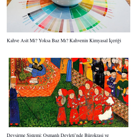
Kahve Asit Mi? Yoksa Baz Mı? Kahvenin Kimyasal İçeriği
Devşirme Sistemi: Osmanlı Devleti’nde Bürokrasi ve