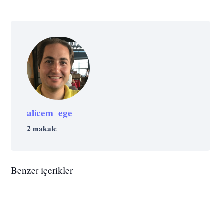
alicem_ege
İŞ
YAŞAM
2 makale
Toparlanma Protokolü: Zirvedeki
GÜNDEM
POLITIKA
TEKNOLOJI
Performansçılar Uzun Vadeli Performansı
GÜNDEM
KREATIF
PAZARLAMA
Yapay Zeka Bizlere Karşı Savaş Açacak
BAŞARI
GÜNDEM
İŞ
KÜLTÜR
Artırmak İçin Dinlenmeyi Nasıl Bilimsel
GÜNDEM
BAŞARI
İŞ
Amerika’da Güneş Tutulması İçin Yapılan
Mı?
İstanbul Üniversitesi Öğrencileri Karda
Harry Potter’dan Öğrenilmesi Gereken 5
Benzer içerikler
Olarak Yapılandırır
Netflix’in RTÜK Sansürü Nedeniyle
Bill Gates Hakkında Muhtemelen İlk Kez
13 Yaratıcı Kampanya
GÜNDEM
Kışta Bitlis’teki Köy Okullarına Yardım
GELIŞIM
İŞ
Liderlik Özelliği
Türkiye’den Çekileceği İddiaları
Duyacağınız 23 Garip Bilgi
İŞ
KARIYER
KREATIF
Türk Yapımcı Selin Özdemir, İkinci Kez
GÜNDEM
Götürdü
DIJITAL
GÜNDEM
TEKNOLOJI
Giriş Seviyesi İş Daralması: Yok Olan
Gündemde
DIJITAL
GÜNDEM
TEKNOLOJI
Tamamen Boş Gibi Görünen ve
GÜNDEM
İki Emmy Ödülünün Sahibi Oldu
Acun Ilıcalı’nın Dijital Platformu Exxen’de
Junior Roller Hakkında Veriler Ne Diyor
Yapay Zeka İşimizi Elimizden Mi Alacak?
DIJITAL
GÜNDEM
Spotify ve Apple Arasında Sular
Yaratıcılığıyla Etkileyen Kartvizit
Yapılan Araştırmalara Göre Her Beş
Yayınlanacağı İddia Edilen Yapımlar ve
(ve Yine de Nasıl Kariyere Başlanır)
Facebook’tan Snapchat’e Yeni Rakip: