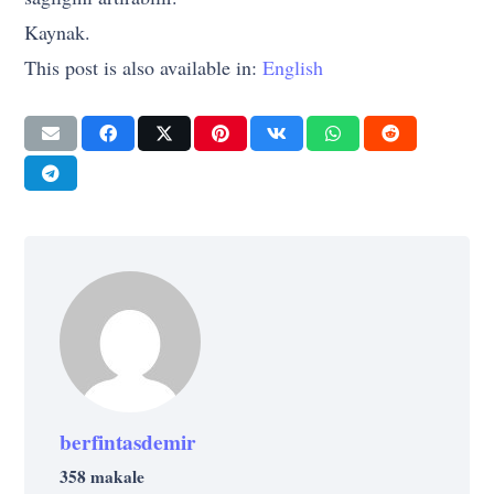
Kaynak.
This post is also available in:
English
berfintasdemir
358 makale
YAŞAM
FAYDA
YAŞAM