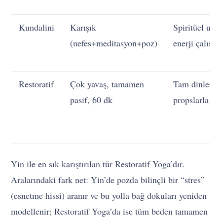
Kundalini
Karışık
Spiritüel uya
(nefes+meditasyon+poz)
enerji çalışm
Restoratif
Çok yavaş, tamamen
Tam dinlenm
pasif, 60 dk
propslarla de
Yin ile en sık karıştırılan tür Restoratif Yoga’dır.
Aralarındaki fark net: Yin’de pozda bilinçli bir “stres”
(esnetme hissi) aranır ve bu yolla bağ dokuları yeniden
modellenir; Restoratif Yoga’da ise tüm beden tamamen