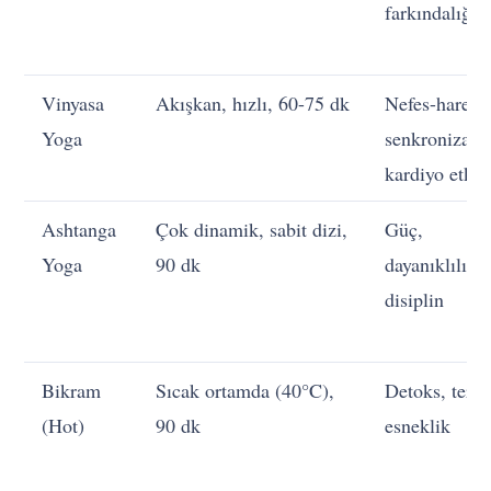
farkındalığı
Vinyasa
Akışkan, hızlı, 60-75 dk
Nefes-hareke
Yoga
senkronizasy
kardiyo etki
Ashtanga
Çok dinamik, sabit dizi,
Güç,
Yoga
90 dk
dayanıklılık,
disiplin
Bikram
Sıcak ortamda (40°C),
Detoks, terl
(Hot)
90 dk
esneklik