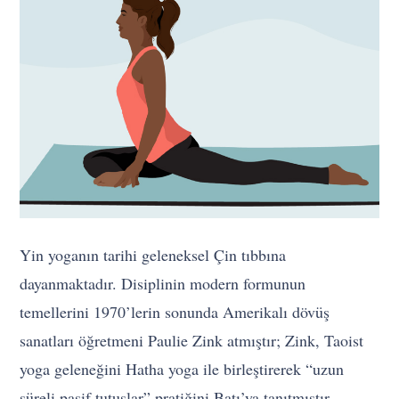
Yin yoganın tarihi geleneksel Çin tıbbına
dayanmaktadır. Disiplinin modern formunun
temellerini 1970’lerin sonunda Amerikalı dövüş
sanatları öğretmeni Paulie Zink atmıştır; Zink, Taoist
yoga geleneğini Hatha yoga ile birleştirerek “uzun
süreli pasif tutuşlar” pratiğini Batı’ya tanıtmıştır.