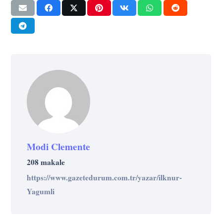
Modi Clemente
208 makale
https://www.gazetedurum.com.tr/yazar/ilknur-
Yagumli
BILIM
KARIYER
BILIM
YAŞAM
Yapay Zeka Mühendisliği Nedir? 2026’da
BILIM
YAŞAM
Yeni Bir Dil Öğrendiğimizde Beynimizde
BILIM
BILIM
TEKNOLOJI
YAŞAM