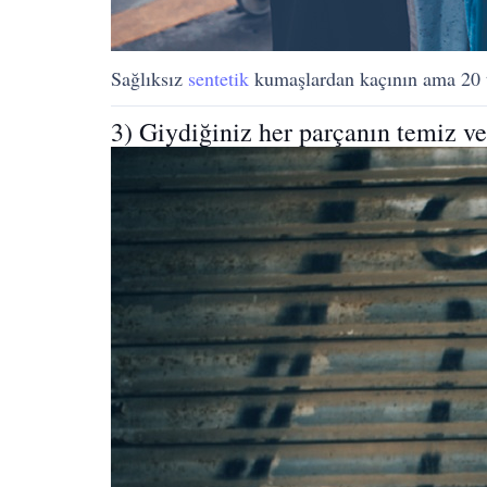
Sağlıksız
sentetik
kumaşlardan kaçının ama 20 tl’
3) Giydiğiniz her parçanın temiz ve