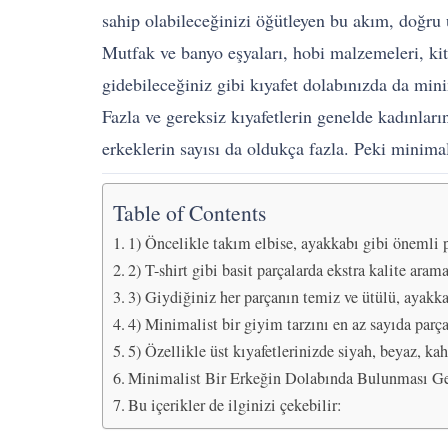
sahip olabileceğinizi öğütleyen bu akım, doğru u
Mutfak ve banyo eşyaları, hobi malzemeleri, kit
gidebileceğiniz gibi kıyafet dolabınızda da minim
Fazla ve gereksiz kıyafetlerin genelde kadınları
erkeklerin sayısı da oldukça fazla. Peki minimali
Table of Contents
1) Öncelikle takım elbise, ayakkabı gibi önemli p
2) T-shirt gibi basit parçalarda ekstra kalite aram
3) Giydiğiniz her parçanın temiz ve ütülü, ayakka
4) Minimalist bir giyim tarzını en az sayıda parça
5) Özellikle üst kıyafetlerinizde siyah, beyaz, ka
Minimalist Bir Erkeğin Dolabında Bulunması Ge
Bu içerikler de ilginizi çekebilir: