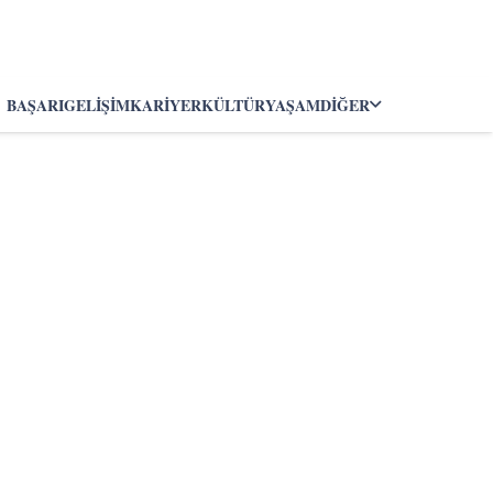
BAŞARI
GELIŞIM
KARIYER
KÜLTÜR
YAŞAM
DIĞER