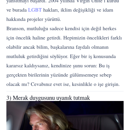
yansıtmayı başardı. 2004 yılında Virgin Unite’ı kurdu
ve burada
LGBT
hakları, iklim değişikliği ve idam
hakkında projeler yürüttü.
Branson, mutluluğu sadece kendisi için değil herkes
için öncelik haline getirdi. Hepimizin öncelikleri farklı
olabilir ancak bilim, başkalarına faydalı olmanın
mutluluk getirdiğini söylüyor. Eğer bir iş konusunda
kararsız kaldıysanız, kendinize şunu sorun: Bu iş
gerçekten birilerinin yüzünde gülümsemeye sebep
olacak mı? Cevabınız evet ise, kesinlikle o işe girişin.
3) Merak duygusunu uyanık tutmak