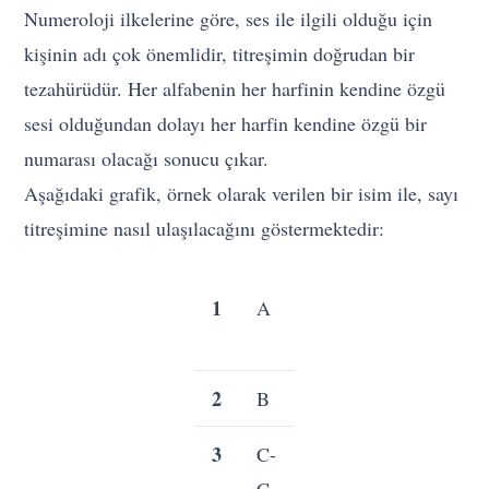
Numeroloji ilkelerine göre, ses ile ilgili olduğu için
kişinin adı çok önemlidir, titreşimin doğrudan bir
tezahürüdür. Her alfabenin her harfinin kendine özgü
sesi olduğundan dolayı her harfin kendine özgü bir
numarası olacağı sonucu çıkar.
Aşağıdaki grafik, örnek olarak verilen bir isim ile, sayı
titreşimine nasıl ulaşılacağını göstermektedir:
1
A
J
S-
Ş
2
B
K
T
3
C-
L
U-
Ç
Ü