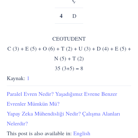
4
D
M
V
5
E
N
W
CEOTUDENT
6
F
O-
X
C (3) + E (5) + O (6) + T (2) + U (3) + D (4) + E (5) +
Ö
N (5) + T (2)
35 (3+5) = 8
7
G-
P
Y
Kaynak:
1
Ğ
Paralel Evren Nedir? Yaşadığımız Evrene Benzer
8
H
Q
Z
Evrenler Mümkün Mü?
Yapay Zeka Mühendisliği Nedir? Çalışma Alanları
9
I-İ
R
Nelerdir?
This post is also available in:
English