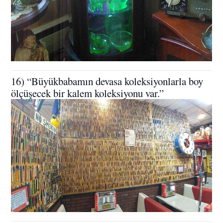
16) “Büyükbabamın devasa koleksiyonlarla boy
ölçüşecek bir kalem koleksiyonu var.”