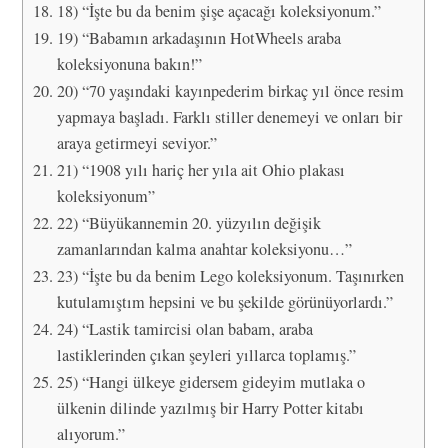
18) “İşte bu da benim şişe açacağı koleksiyonum.”
19) “Babamın arkadaşının HotWheels araba
koleksiyonuna bakın!”
20) “70 yaşındaki kayınpederim birkaç yıl önce resim
yapmaya başladı. Farklı stiller denemeyi ve onları bir
araya getirmeyi seviyor.”
21) “1908 yılı hariç her yıla ait Ohio plakası
koleksiyonum”
22) “Büyükannemin 20. yüzyılın değişik
zamanlarından kalma anahtar koleksiyonu…”
23) “İşte bu da benim Lego koleksiyonum. Taşınırken
kutulamıştım hepsini ve bu şekilde görünüyorlardı.”
24) “Lastik tamircisi olan babam, araba
lastiklerinden çıkan şeyleri yıllarca toplamış.”
25) “Hangi ülkeye gidersem gideyim mutlaka o
ülkenin dilinde yazılmış bir Harry Potter kitabı
alıyorum.”