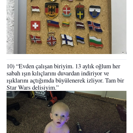
10) “Evden çalışan biriyim. 13 aylık oğlum her
sabah ışın kılıçlarını duvardan indiriyor ve
ışıklarını açtığımda büyülenerek izliyor. Tam bir
Star Wars delisiyim.”