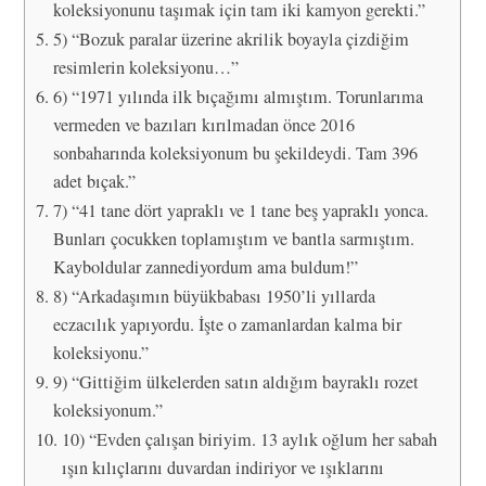
koleksiyonunu taşımak için tam iki kamyon gerekti.”
5) “Bozuk paralar üzerine akrilik boyayla çizdiğim
resimlerin koleksiyonu…”
6) “1971 yılında ilk bıçağımı almıştım. Torunlarıma
vermeden ve bazıları kırılmadan önce 2016
sonbaharında koleksiyonum bu şekildeydi. Tam 396
adet bıçak.”
7) “41 tane dört yapraklı ve 1 tane beş yapraklı yonca.
Bunları çocukken toplamıştım ve bantla sarmıştım.
Kayboldular zannediyordum ama buldum!”
8) “Arkadaşımın büyükbabası 1950’li yıllarda
eczacılık yapıyordu. İşte o zamanlardan kalma bir
koleksiyonu.”
9) “Gittiğim ülkelerden satın aldığım bayraklı rozet
koleksiyonum.”
10) “Evden çalışan biriyim. 13 aylık oğlum her sabah
ışın kılıçlarını duvardan indiriyor ve ışıklarını