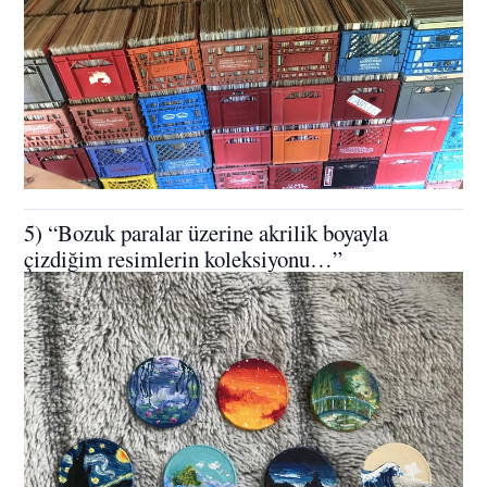
5) “Bozuk paralar üzerine akrilik boyayla
çizdiğim resimlerin koleksiyonu…”