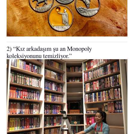
2) “Kız arkadaşım şu an Monopoly
koleksiyonunu temizliyor.”