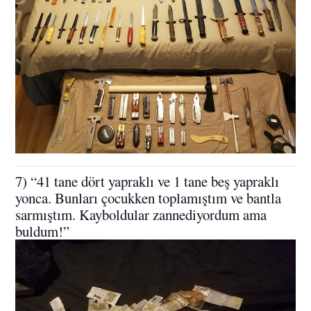
7) “41 tane dört yapraklı ve 1 tane beş yapraklı
yonca. Bunları çocukken toplamıştım ve bantla
sarmıştım. Kayboldular zannediyordum ama
buldum!”