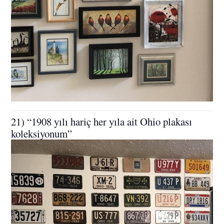
21) “1908 yılı hariç her yıla ait Ohio plakası
koleksiyonum”