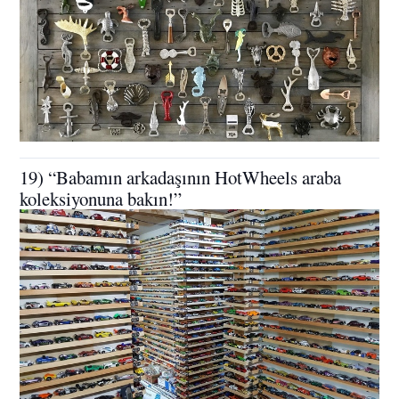
19) “Babamın arkadaşının HotWheels araba
koleksiyonuna bakın!”