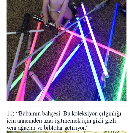
11) “Babamın bahçesi. Bu koleksiyon çılgınlığı
için annemden azar işitmemek için gizli gizli
yeni ağaçlar ve biblolar getiriyor.”