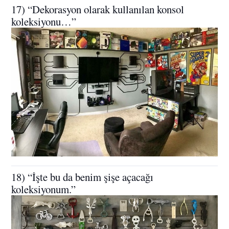
17) “Dekorasyon olarak kullanılan konsol
koleksiyonu…”
18) “İşte bu da benim şişe açacağı
koleksiyonum.”