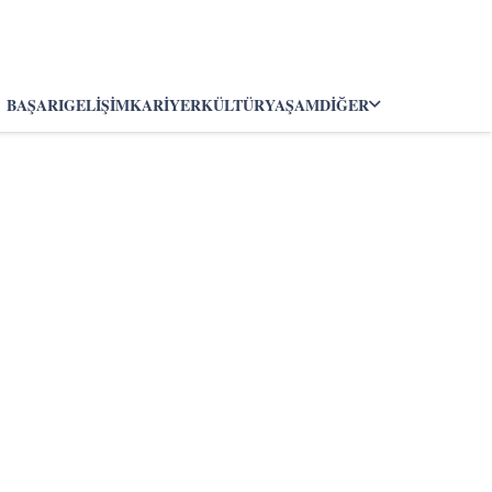
BAŞARI
GELIŞIM
KARIYER
KÜLTÜR
YAŞAM
DIĞER