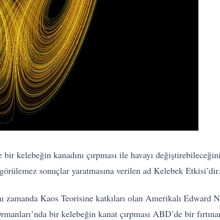
e bir kelebeğin kanadını çırpması ile havayı değiştirebileceğ
görülemez sonuçlar yaratmasına verilen ad Kelebek Etkisi’dir
nı zamanda Kaos Teorisine katkıları olan Amerikalı Edward 
manları’nda bir kelebeğin kanat çırpması ABD’de bir fırtınan