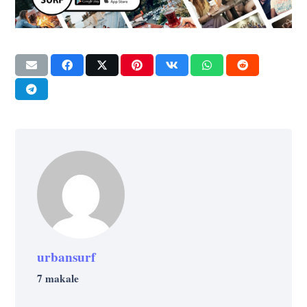
urbansurf
7 makale
FAYDA
GELIŞIM
KÜLTÜR
YAŞAM
PSIKOLOJI
YAŞAM
YAŞAM