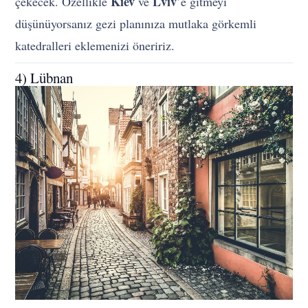
Kiev
Lviv
çekecek. Özellikle
ve
’e gitmeyi
düşünüyorsanız gezi planınıza mutlaka görkemli
katedralleri eklemenizi öneririz.
4) Lübnan