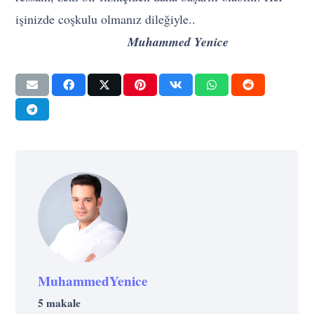
işinizde coşkulu olmanız dileğiyle..
Muhammed Yenice
MuhammedYenice
5 makale
GELIŞIM