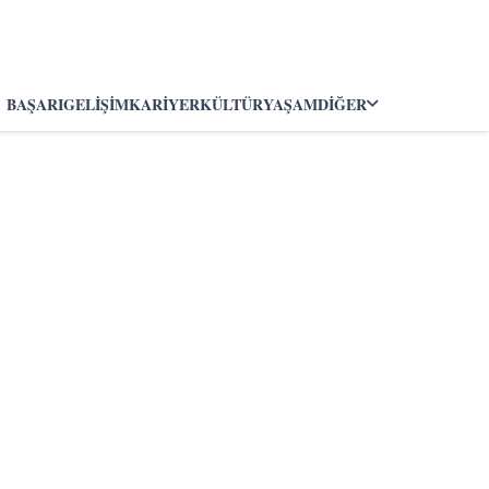
BAŞARI
GELIŞIM
KARIYER
KÜLTÜR
YAŞAM
DIĞER