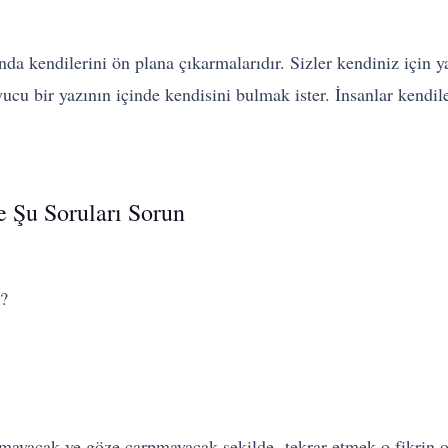
rında kendilerini ön plana çıkarmalarıdır. Sizler kendiniz için
 bir yazının içinde kendisini bulmak ister. İnsanlar kendiler
e Şu Soruları Sorun
?
ymayacak ve göze çarpmayacak şekilde- tekrar etmek o fikrin 