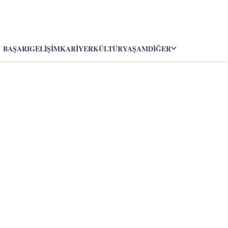
BAŞARI
GELIŞIM
KARIYER
KÜLTÜR
YAŞAM
DIĞER