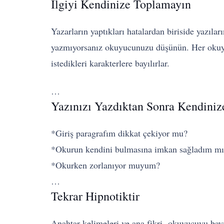
İlgiyi Kendinize Toplamayın
Yazarların yaptıkları hatalardan biriside yazıla
yazmıyorsanız okuyucunuzu düşünün. Her okuyucu
istedikleri karakterlere bayılırlar.
…
Yazınızı Yazdıktan Sonra Kendiniz
*Giriş paragrafım dikkat çekiyor mu?
*Okurun kendini bulmasına imkan sağladım mı
*Okurken zorlanıyor muyum?
…
Tekrar Hipnotiktir
Anahtar kelimeleri ve ana fikri -okuyucuyu ba