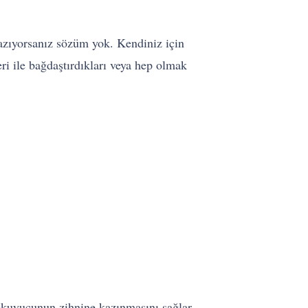
 yazıyorsanız sözüm yok. Kendiniz için
i ile bağdaştırdıkları veya hep olmak
okuyucunun zihnine kazınmasını sağlar.