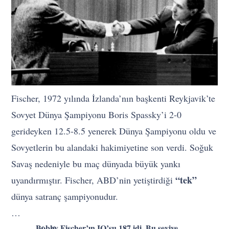
Fischer, 1972 yılında İzlanda’nın başkenti Reykjavik’te
Sovyet Dünya Şampiyonu Boris Spassky’i 2-0
gerideyken 12.5-8.5 yenerek Dünya Şampiyonu oldu ve
Sovyetlerin bu alandaki hakimiyetine son verdi. Soğuk
Savaş nedeniyle bu maç dünyada büyük yankı
“tek”
uyandırmıştır. Fischer, ABD’nin yetiştirdiği
dünya satranç şampiyonudur.
…
Bobby Fischer’ın IQ’su 187 idi. Bu seviye