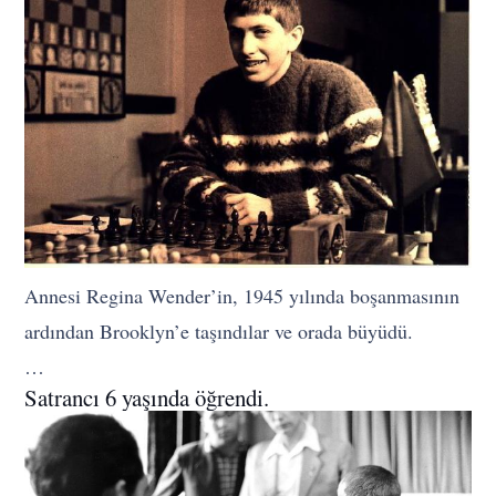
Annesi Regina Wender’in, 1945 yılında boşanmasının
ardından Brooklyn’e taşındılar ve orada büyüdü.
…
Satrancı 6 yaşında öğrendi.