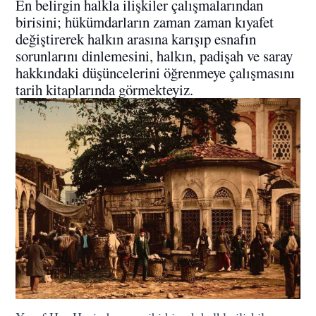
En belirgin halkla ilişkiler çalışmalarından
birisini; hükümdarların zaman zaman kıyafet
değiştirerek halkın arasına karışıp esnafın
sorunlarını dinlemesini, halkın, padişah ve saray
hakkındaki düşüncelerini öğrenmeye çalışmasını
tarih kitaplarında görmekteyiz.