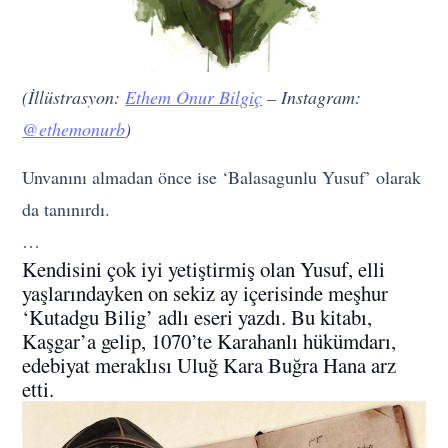
(İllüstrasyon:
Ethem Onur Bilgiç
– Instagram:
@ethemonurb
)
Unvanını almadan önce ise ‘Balasagunlu Yusuf’ olarak
da tanınırdı.
…
Kendisini çok iyi yetiştirmiş olan Yusuf, elli
yaşlarındayken on sekiz ay içerisinde meşhur
‘Kutadgu Bilig’ adlı eseri yazdı. Bu kitabı,
Kaşgar’a gelip, 1070’te Karahanlı hükümdarı,
edebiyat meraklısı Uluğ Kara Buğra Hana arz
etti.