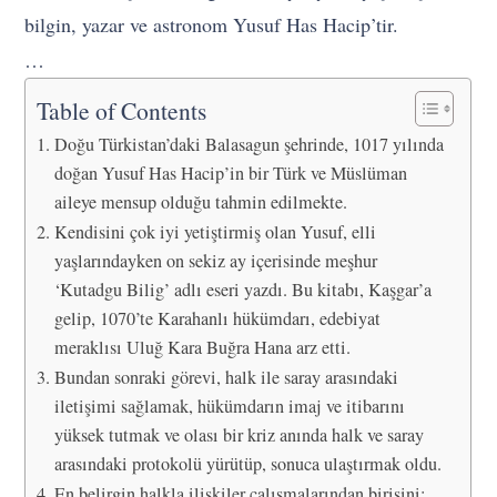
bilgin, yazar ve astronom Yusuf Has Hacip’tir.
…
Table of Contents
Doğu Türkistan’daki Balasagun şehrinde, 1017 yılında
doğan Yusuf Has Hacip’in bir Türk ve Müslüman
aileye mensup olduğu tahmin edilmekte.
Kendisini çok iyi yetiştirmiş olan Yusuf, elli
yaşlarındayken on sekiz ay içerisinde meşhur
‘Kutadgu Bilig’ adlı eseri yazdı. Bu kitabı, Kaşgar’a
gelip, 1070’te Karahanlı hükümdarı, edebiyat
meraklısı Uluğ Kara Buğra Hana arz etti.
Bundan sonraki görevi, halk ile saray arasındaki
iletişimi sağlamak, hükümdarın imaj ve itibarını
yüksek tutmak ve olası bir kriz anında halk ve saray
arasındaki protokolü yürütüp, sonuca ulaştırmak oldu.
En belirgin halkla ilişkiler çalışmalarından birisini;