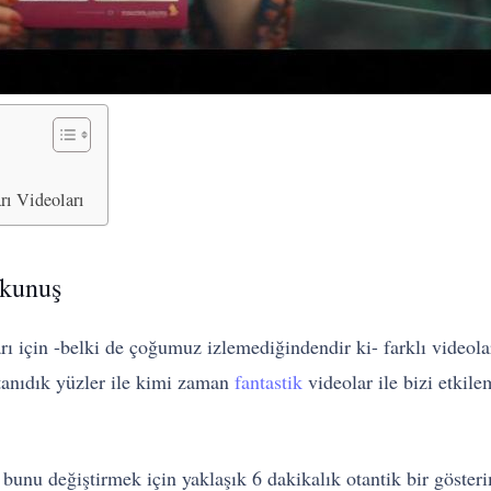
rı Videoları
okunuş
rı için -belki de çoğumuz izlemediğindendir ki- farklı videola
 tanıdık yüzler ile kimi zaman
fantastik
videolar ile bizi etkil
 bunu değiştirmek için yaklaşık 6 dakikalık otantik bir göste