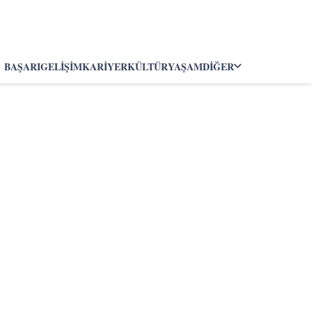
BAŞARI
GELIŞIM
KARIYER
KÜLTÜR
YAŞAM
DIĞER