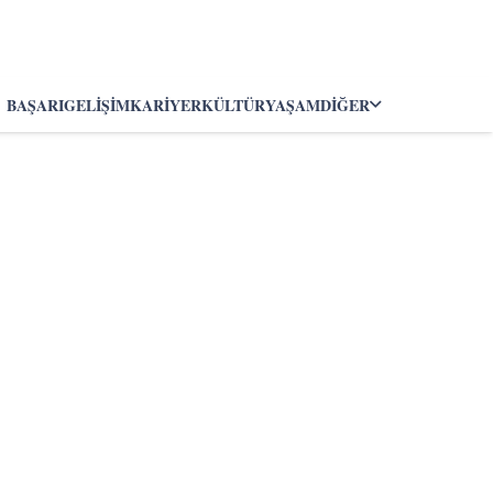
BAŞARI
GELIŞIM
KARIYER
KÜLTÜR
YAŞAM
DIĞER