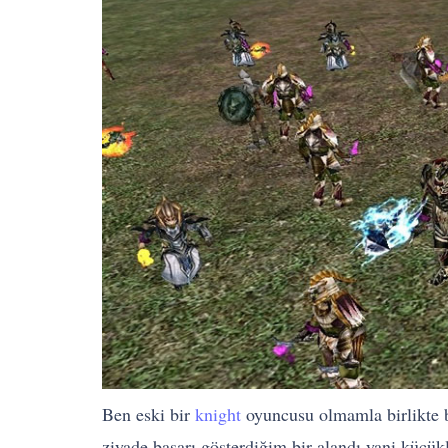
Ben eski bir
knight
oyuncusu olmamla birlikte b
ziyade başarı gösterdiğim bir alandı yani kücük