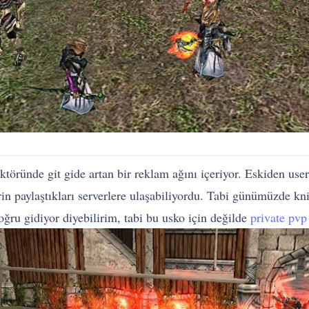
ktöründe git gide artan bir reklam ağını içeriyor. Eskiden use
n paylaştıkları serverlere ulaşabiliyordu. Tabi günümüzde kni
ğru gidiyor diyebilirim, tabi bu usko için değilde
private pvp