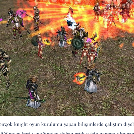
irçok knight oyun kurulumu yapan bilişimlerde çalıştım diy
lüğümden beri yaptığımdan dolayı artık o işin uzmanı olmuştum