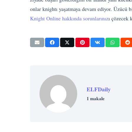
onlar knightı yaşatmaya devam ediyor. Üzücü 
Knight Online hakkında sorunlarınız
ı çözecek 
ELFDaily
1 makale
BAŞARI
BAŞARI
İLHAM
MOTIVASYON
BAŞARI