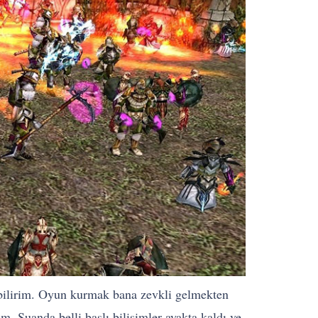
ebilirim. Oyun kurmak bana zevkli gelmekten
. Şuanda belli başlı bilişimler ayakta kaldı ve