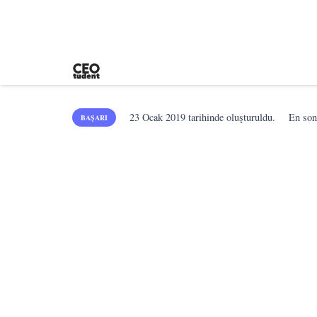
23 Ocak 2019
tarihinde oluşturuldu.
En so
BAŞARI