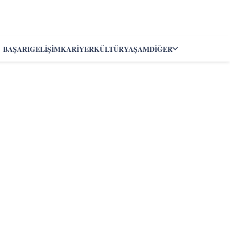
BAŞARI
GELIŞIM
KARIYER
KÜLTÜR
YAŞAM
DIĞER