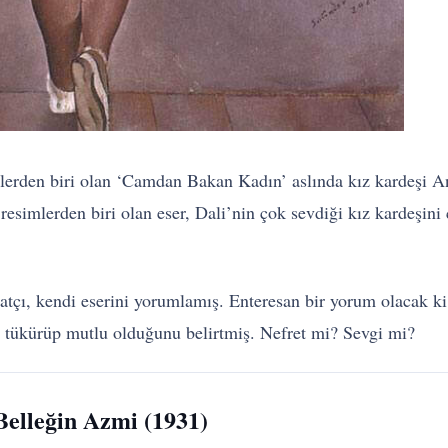
mlerden biri olan ‘Camdan Bakan Kadın’ aslında kız kardeşi An
resimlerden biri olan eser, Dali’nin çok sevdiği kız kardeşini 
natçı, kendi eserini yorumlamış. Enteresan bir yorum olacak k
e tükürüp mutlu olduğunu belirtmiş. Nefret mi? Sevgi mi?
Belleğin Azmi (1931)