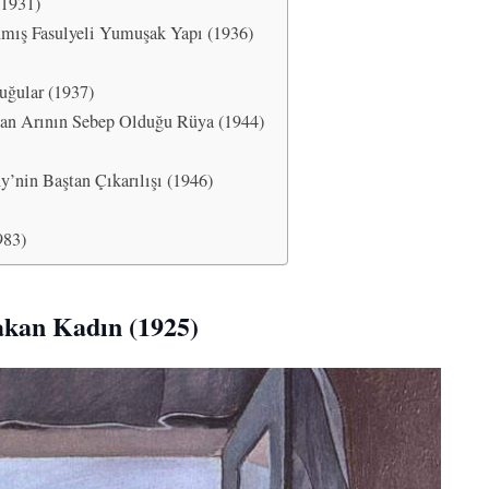
(1931)
nmış Fasulyeli Yumuşak Yapı (1936)
uğular (1937)
çan Arının Sebep Olduğu Rüya (1944)
’nin Baştan Çıkarılışı (1946)
983)
akan Kadın (1925)