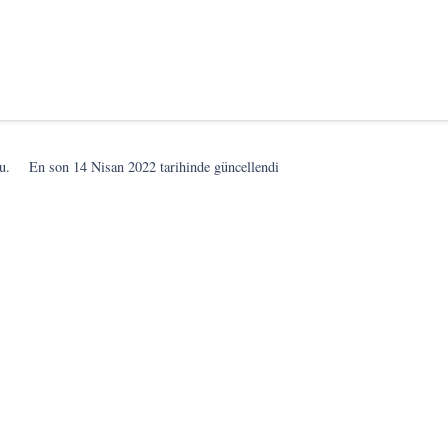
u.
En son
14 Nisan 2022
tarihinde güncellendi