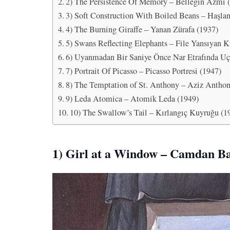
2) The Persistence Of Memory – Belleğin Azmi 
3) Soft Construction With Boiled Beans – Haşla
4) The Burning Giraffe – Yanan Zürafa (1937)
5) Swans Reflecting Elephants – File Yansıyan K
6) Uyanmadan Bir Saniye Önce Nar Etrafında U
7) Portrait Of Picasso – Picasso Portresi (1947)
8) The Temptation of St. Anthony – Aziz Anthony
9) Leda Atomica – Atomik Leda (1949)
10) The Swallow’s Tail – Kırlangıç Kuyruğu (1
1) Girl at a Window – Camdan B