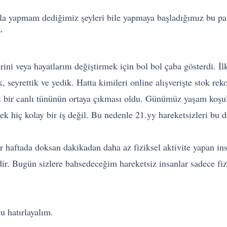
asla yapmam dediğimiz şeyleri bile yapmaya başladığımız bu p
’
rini veya hayatlarını değiştirmek için bol bol çaba gösterdi. İl
k, seyrettik ve yedik. Hatta kimileri online alışverişte stok re
 bir canlı tününün ortaya çıkması oldu. Günümüz yaşam koşull
k hiç kolay bir iş değil. Bu nedenle 21.yy hareketsizleri bu d
 haftada doksan dakikadan daha az fiziksel aktivite yapan ins
ir. Bugün sizlere bahsedeceğim hareketsiz insanlar sadece fiz
 hatırlayalım.