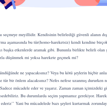
nı seçmeye meyillidir. Kendisinin belirlediği güvenli alanın dı
kurma aşamasında bu tür(homo-hareketsiz) kendi kendine birço
 başka etkenlerde aramak gibi. Bununla birlikte belirli olan
azla düşünmek mi yoksa harekete geçmek mi?
öründüğünde ne yapacaksınız? Veya bu kötü şeylerin hiçbir an
 ne tür bir önlem alacaksınız? Nefes nefese uzanmış dururken n
ız. Sadece mücadele eder ve yaşarız. Zaman zaman içimizdeki g
ssedebiliriz. Bu durumlarda seçim yapmamız gerekiyor. Harek
 ederiz’’ Yani bu mücadelede bazı şeyleri kurtarmak zorundayı