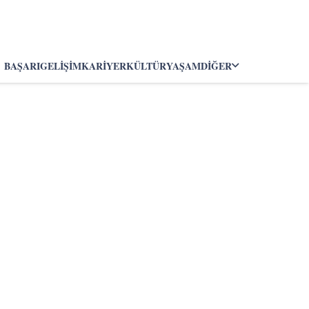
BAŞARI
GELIŞIM
KARIYER
KÜLTÜR
YAŞAM
DIĞER