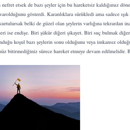
nefret etsek de bazı şeyler için bu hareketsiz kaldığımız dö
 varolduğunu gösterdi. Karanlıklara sürükledi ama sadece ışı
urtulursak belki de güzel olan şeylerin varlığına tekrardan ina
iğeri ise endişe. Biri şükür diğeri şikayet. Biri suç bulmak di
lunduğu koşul bazı şeylerin sonu olduğunu veya imkansız old
z bitirmediğiniz sürece hareket etmeye devam edilmelidir. Basi