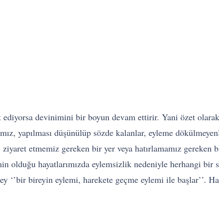
t ediyorsa devinimini bir boyun devam ettirir. Yani özet ola
ımız, yapılması düşünülüp sözde kalanlar, eyleme dökülmeye
er, ziyaret etmemiz gereken bir yer veya hatırlamamız gereke
in olduğu hayatlarımızda eylemsizlik nedeniyle herhangi bir
y ‘’bir bireyin eylemi, harekete geçme eylemi ile başlar’’. H