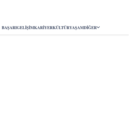
BAŞARI
GELIŞIM
KARIYER
KÜLTÜR
YAŞAM
DIĞER