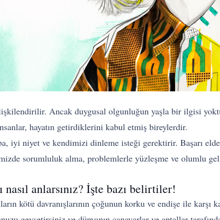
ilişkilendirilir. Ancak duygusal olgunluğun yaşla bir ilgisi y
sanlar, hayatın getirdiklerini kabul etmiş bireylerdir.
a, iyi niyet ve kendimizi dinleme isteği gerektirir. Başarı e
ğimizde sorumluluk alma, problemlerle yüzleşme ve olumlu ge
nasıl anlarsınız? İşte bazı belirtiler!
arın kötü davranışlarının çoğunun korku ve endişe ile karşı ka
nuzu gevşetirsiniz ve dünyanın canavarlar ve aptallar tarafın