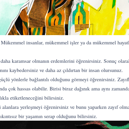
z. Mükemmel insanlar, mükemmel işler ya da mükemmel hayatla
 daha karamsar olmanın erdemlerini öğrenirsiniz. Sonuç olarak
mını kaybedersiniz ve daha az çıldırtan bir insan olursunuz.
güçlü yönlerle bağlantılı olduğunu görmeyi öğrenirsiniz. Zayıf
nda çok hassas olabilir. Birisi biraz dağınık ama aynı zamanda
ıkla etiketleneceğini bilirsiniz.
i alanlara yerleşmeyi öğrenirsiniz ve bunu yaparken zayıf olm
kıntısız bir yaşamın serap olduğunu bilirsiniz.