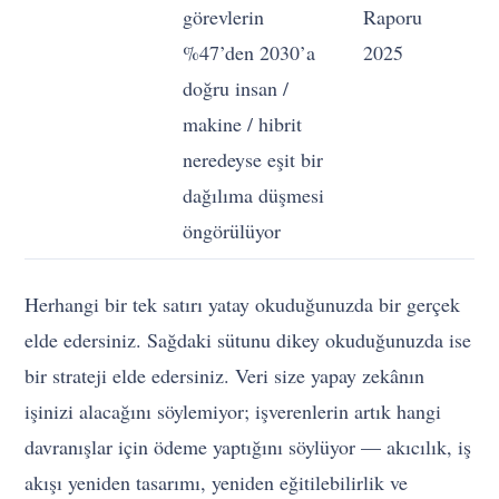
görevlerin
Raporu
ya
%47’den 2030’a
2025
ol
doğru insan /
y
makine / hibrit
de
neredeyse eşit bir
dağılıma düşmesi
öngörülüyor
Herhangi bir tek satırı yatay okuduğunuzda bir gerçek
elde edersiniz. Sağdaki sütunu dikey okuduğunuzda ise
bir strateji elde edersiniz. Veri size yapay zekânın
işinizi alacağını söylemiyor; işverenlerin artık hangi
davranışlar için ödeme yaptığını söylüyor — akıcılık, iş
akışı yeniden tasarımı, yeniden eğitilebilirlik ve