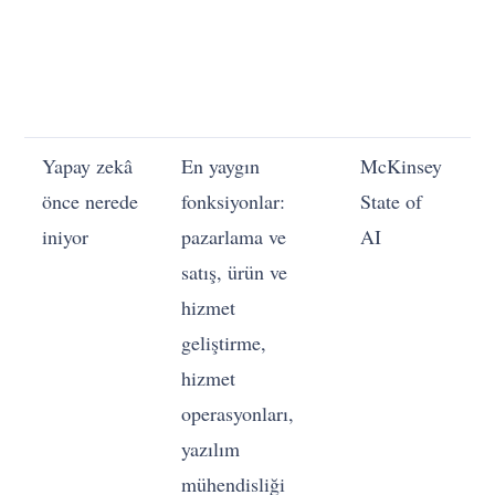
ze
y
ta
m
Yapay zekâ
En yaygın
McKinsey
B
önce nerede
fonksiyonlar:
State of
fo
iniyor
pazarlama ve
AI
ya
satış, ürün ve
ya
hizmet
ça
geliştirme,
de
hizmet
m
operasyonları,
b
yazılım
ye
mühendisliği
ön