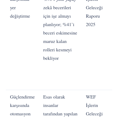
yer
zekâ becerileri
Geleceği
iş
değiştirme
için işe almayı
Raporu
iş
planlıyor; %41’i
2025
z
beceri eskimesine
ba
maruz kalan
ol
rolleri kesmeyi
ke
bekliyor
ta
dü
be
ka
Güçlendirme
Esas olarak
WEF
K
karşısında
insanlar
İşlerin
“
otomasyon
tarafından yapılan
Geleceği
in