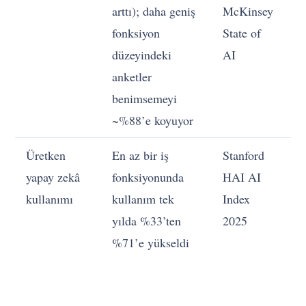
arttı); daha geniş
McKinsey
bi
fonksiyon
State of
Y
düzeyindeki
AI
k
anketler
g
benimsemeyi
te
~%88’e koyuyor
Üretken
En az bir iş
Stanford
Bi
yapay zekâ
fonksiyonunda
HAI AI
sa
kullanımı
kullanım tek
Index
“
yılda %33’ten
2025
ya
%71’e yükseldi
m
“b
ür