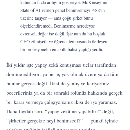
katından fazla arttığını gösteriyor. McKinsey’nin
State of AI verileri genel benimsemeyi %88’in
üzerine taşıyor — ama çoğu şirket bunu
ölçeklendiremedi. Benimseme neredeyse
evrensel; değer ise değil. İşte tam da bu boşluk,
CEO zihniyetli ve öğrenci temposunda ilerleyen
bir profesyonelin en akıllı bahsi yaptığı yerdir.
İki yıldır işte yapay zekâ konuşması uçlar tarafından
domine ediliyor: ya her iş yok olmak üzere ya da tüm
bunlar gerçek değil. İkisi de yanlış ve kariyeriniz,
becerileriniz ya da bir sonraki rolünüz hakkında gerçek
bir karar vermeye çalışıyorsanız ikisi de işe yaramaz.
Daha faydalı soru “yapay zekâ ne yapabilir?” değil,
“şirketler gerçekte neyi benimsedi?” — çünkü içinde
rekabet ettiğiniz işgücü piyasasını yeniden