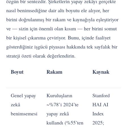
özgün bir sentezdir. Şirketlerin yapay zekâyı gerçekte
nasıl benimsediğine dair altı boyutu ele alıyor, her
birini doğrulanmış bir rakam ve kaynağıyla eşleştiriyor
ve — sizin için önemli olan kısım — her birini somut
bir kişisel çıkarıma çeviriyor. Bunu, içinde faaliyet
gösterdiğiniz işgücü piyasası hakkında tek sayfalık bir
strateji özeti olarak değerlendirin.
Boyut
Rakam
Kaynak
Si
A
Genel yapay
Kuruluşların
Stanford
Y
zekâ
~%78’i 2024’te
HAI AI
ak
benimsemesi
yapay zekâ
Index
bi
kullandı (%55’ten
2025;
de