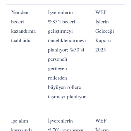
Yeniden
İşverenlerin
WEF
Şi
beceri
%85’i beceri
İşlerin
ha
kazandırma
geliştirmeyi
Geleceği
ge
taahhüdü
önceliklendirmeyi
Raporu
ka
planlıyor; %50’si
2025
K
personeli
gö
gerileyen
e
rollerden
y
büyüyen rollere
eğ
taşımayı planlıyor
ol
k
İşe alım
İşverenlerin
WEF
Y
karşısında
%70’i yeni yapay
İşlerin
be