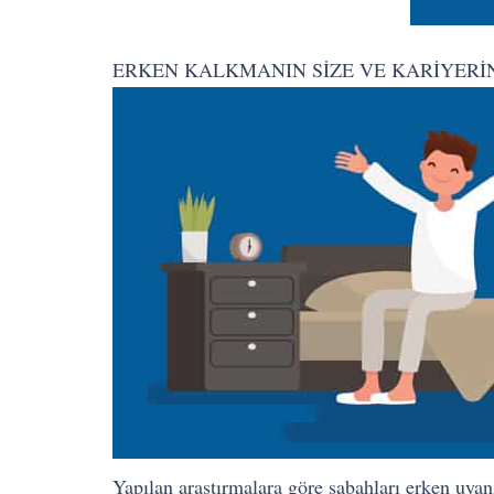
ERKEN KALKMANIN SİZE VE KARİYERİ
Yapılan araştırmalara göre sabahları erken uya