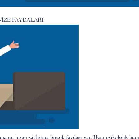
NİZE FAYDALARI
nmanın insan sağlığına birçok faydası var. Hem psikolojik he