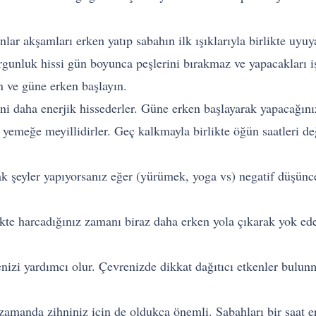
lar akşamları erken yatıp sabahın ilk ışıklarıyla birlikte uyuy
rgunluk hissi gün boyunca peşlerini bırakmaz ve yapacakları i
n ve güne erken başlayın.
ni daha enerjik hissederler. Güne erken başlayarak yapacağınız 
 yemeğe meyillidirler. Geç kalkmayla birlikte öğün saatleri 
k şeyler yapıyorsanız eğer (yürümek, yoga vs) negatif düşüncele
fikte harcadığınız zamanı biraz daha erken yola çıkarak yok ed
enizi yardımcı olur. Çevrenizde dikkat dağıtıcı etkenler bulu
zamanda zihniniz için de oldukça önemli. Sabahları bir saat 