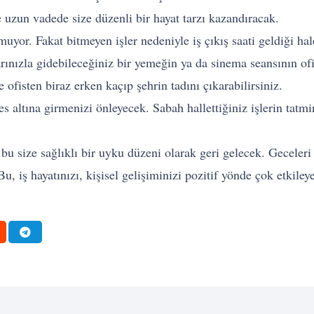
 uzun vadede size düzenli bir hayat tarzı kazandıracak.
muyor. Fakat bitmeyen işler nedeniyle iş çıkış saati geldiği 
arınızla gidebileceğiniz bir yemeğin ya da sinema seansının of
e ofisten biraz erken kaçıp şehrin tadını çıkarabilirsiniz.
res altına girmenizi önleyecek. Sabah hallettiğiniz işlerin tat
 bu size sağlıklı bir uyku düzeni olarak geri gelecek. Geceler
u, iş hayatınızı, kişisel gelişiminizi pozitif yönde çok etkil