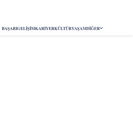
BAŞARI
GELIŞIM
KARIYER
KÜLTÜR
YAŞAM
DIĞER