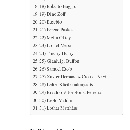
18) Roberto Baggio
19) Dino Zoff
20) Eusebio
21) Ferenc Puskas
22) Metin Oktay
23) Lionel Messi
24) Thierry Henry
25) Gianluigi Buffon
26) Samuel Eto’o
27) Xavier Hernández Creus – Xavi
28) Lefter Küçükandonyadis
29) Rivaldo Vitor Borba Ferreira
30) Paolo Maldini
31) Lothar Matthäus