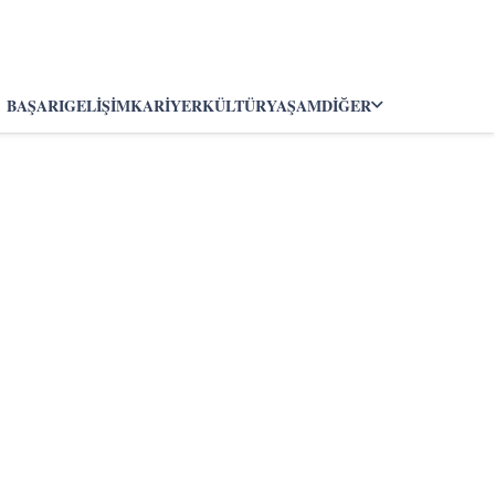
BAŞARI
GELIŞIM
KARIYER
KÜLTÜR
YAŞAM
DIĞER