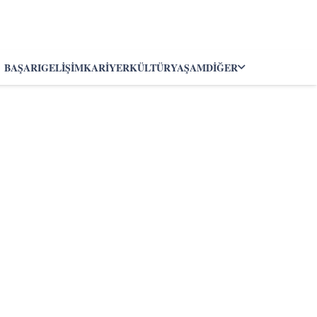
BAŞARI
GELIŞIM
KARIYER
KÜLTÜR
YAŞAM
DIĞER