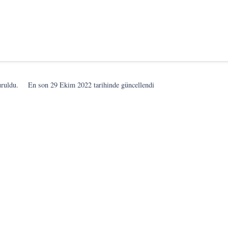
uruldu.
En son
29 Ekim 2022
tarihinde güncellendi