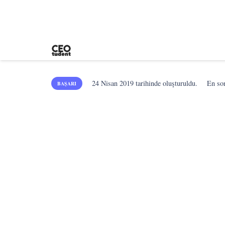
24 Nisan 2019
tarihinde oluşturuldu.
En s
BAŞARI