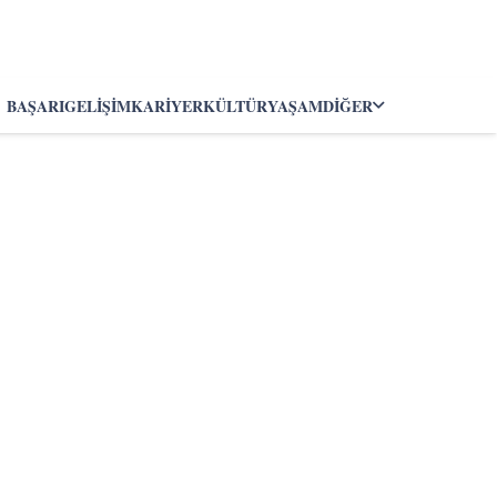
BAŞARI
GELIŞIM
KARIYER
KÜLTÜR
YAŞAM
DIĞER