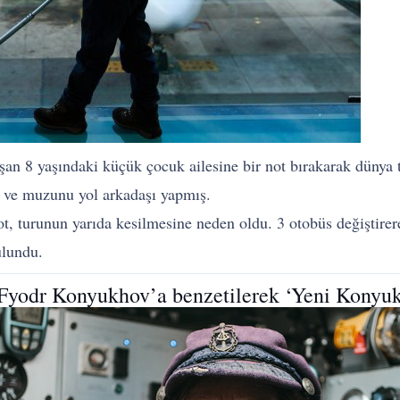
yaşan 8 yaşındaki küçük çocuk ailesine bir not bırakarak dünya 
i ve muzunu yol arkadaşı yapmış.
 not, turunun yarıda kesilmesine neden oldu. 3 otobüs değişti
ulundu.
Fyodr Konyukhov’a benzetilerek ‘Yeni Konyukh