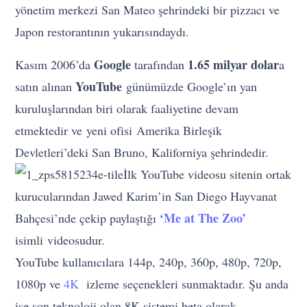
yönetim merkezi San Mateo şehrindeki bir pizzacı ve
Japon restorantının yukarısındaydı.
Google
1.65 milyar dolar
Kasım 2006’da
tarafından
a
YouTube
satın alınan
günümüzde Google’ın yan
kuruluşlarından biri olarak faaliyetine devam
etmektedir ve yeni ofisi Amerika Birleşik
Devletleri’deki San Bruno, Kaliforniya şehrindedir.
İlk YouTube videosu sitenin ortak
kurucularından Jawed Karim’in San Diego Hayvanat
‘Me at The Zoo’
Bahçesi’nde çekip paylaştığı
isimli videosudur.
YouTube kullanıcılara 144p, 240p, 360p, 480p, 720p,
1080p ve
4K
izleme seçenekleri sunmaktadır. Şu anda
ise son teknoloji olan 8K sistemi beta olarak