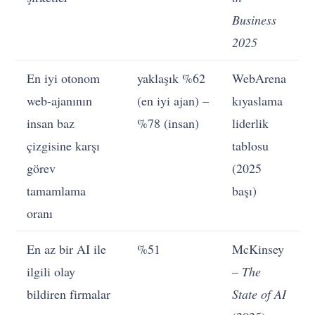
Business
2025
En iyi otonom
yaklaşık %62
WebArena
web-ajanının
(en iyi ajan) –
kıyaslama
insan baz
%78 (insan)
liderlik
çizgisine karşı
tablosu
görev
(2025
tamamlama
başı)
oranı
En az bir AI ile
%51
McKinsey
ilgili olay
–
The
bildiren firmalar
State of AI