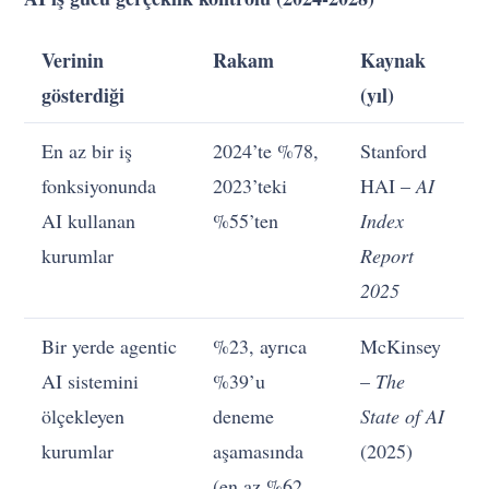
Verinin
Rakam
Kaynak
gösterdiği
(yıl)
En az bir iş
2024’te %78,
Stanford
fonksiyonunda
2023’teki
HAI –
AI
AI kullanan
%55’ten
Index
kurumlar
Report
2025
Bir yerde agentic
%23, ayrıca
McKinsey
AI sistemini
%39’u
–
The
ölçekleyen
deneme
State of AI
kurumlar
aşamasında
(2025)
(en az %62