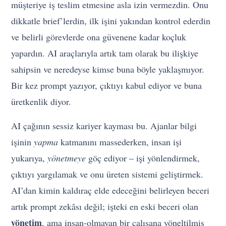
müşteriye iş teslim etmesine asla izin vermezdin. Onu
dikkatle brief’lerdin, ilk işini yakından kontrol ederdin
ve belirli görevlerde ona güvenene kadar koçluk
yapardın. AI araçlarıyla artık tam olarak bu ilişkiye
sahipsin ve neredeyse kimse buna böyle yaklaşmıyor.
Bir kez prompt yazıyor, çıktıyı kabul ediyor ve buna
üretkenlik diyor.
AI çağının sessiz kariyer kayması bu. Ajanlar bilgi
işinin
yapma
katmanını massederken, insan işi
yukarıya,
yönetmeye
göç ediyor – işi yönlendirmek,
çıktıyı yargılamak ve onu üreten sistemi geliştirmek.
AI’dan kimin kaldıraç elde edeceğini belirleyen beceri
artık prompt zekâsı değil; işteki en eski beceri olan
yönetim
, ama insan-olmayan bir çalışana yöneltilmiş