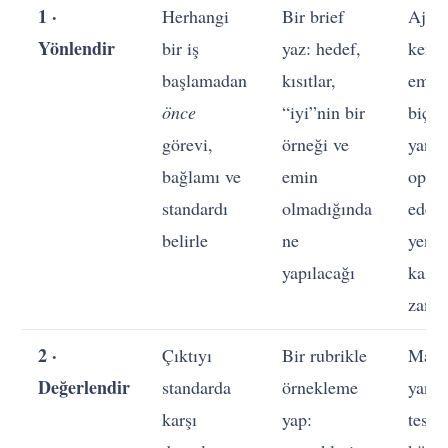
1 ·
Herhangi
Bir brief
Ajan
Yönlendir
bir iş
yaz: hedef,
kend
başlamadan
kısıtlar,
emin
önce
“iyi”nin bir
biçi
görevi,
örneği ve
yanlı
bağlamı ve
emin
optim
standardı
olmadığında
eder;
belirle
ne
yenid
yapılacağı
kazan
zaman
2 ·
Çıktıyı
Bir rubrikle
Maku
Değerlendir
standarda
örnekleme
yanlış
karşı
yap:
tesli