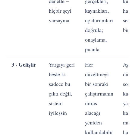
denetle –
gerçekleri,
küçü
hiçbir şeyi
kaynakları,
hatal
varsayma
uç durumları
sessi
doğrula;
biriki
onaylama,
puanla
3 · Geliştir
Yargıyı geri
Her
Aynı
besle ki
düzeltmeyi
düzel
sadece bu
bir sonraki
sons
çıktı değil,
çalıştırmanın
kada
sistem
miras
yapar
iyileşsin
alacağı
kalıcı
yeniden
manu
kullanılabilir
hata-