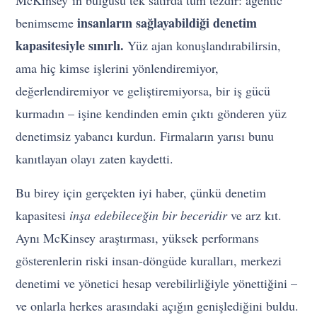
McKinsey’in bulgusu tek satırda tüm tezdir: agentic
insanların sağlayabildiği denetim
benimseme
kapasitesiyle sınırlı.
Yüz ajan konuşlandırabilirsin,
ama hiç kimse işlerini yönlendiremiyor,
değerlendiremiyor ve geliştiremiyorsa, bir iş gücü
kurmadın – işine kendinden emin çıktı gönderen yüz
denetimsiz yabancı kurdun. Firmaların yarısı bunu
kanıtlayan olayı zaten kaydetti.
Bu birey için gerçekten iyi haber, çünkü denetim
kapasitesi
inşa edebileceğin bir beceridir
ve arz kıt.
Aynı McKinsey araştırması, yüksek performans
gösterenlerin riski insan-döngüde kuralları, merkezi
denetimi ve yönetici hesap verebilirliğiyle yönettiğini –
ve onlarla herkes arasındaki açığın genişlediğini buldu.