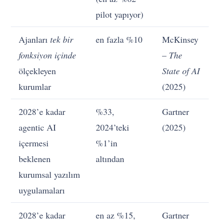
pilot yapıyor)
Ajanları
tek bir
en fazla %10
McKinsey
fonksiyon içinde
–
The
ölçekleyen
State of AI
kurumlar
(2025)
2028’e kadar
%33,
Gartner
agentic AI
2024’teki
(2025)
içermesi
%1’in
beklenen
altından
kurumsal yazılım
uygulamaları
2028’e kadar
en az %15,
Gartner