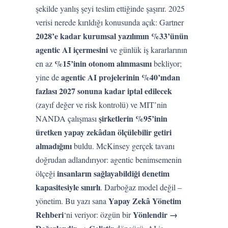
şekilde yanlış şeyi teslim ettiğinde şaşırır. 2025
verisi nerede kırıldığı konusunda açık: Gartner
2028’e kadar kurumsal yazılımın %33’ünün
agentic AI içermesini
ve günlük iş kararlarının
%15’inin otonom alınmasını
en az
bekliyor;
agentic AI projelerinin %40’ından
yine de
fazlası 2027 sonuna kadar iptal edilecek
(zayıf değer ve risk kontrolü) ve MIT’nin
şirketlerin %95’inin
NANDA çalışması
üretken yapay zekâdan ölçülebilir getiri
almadığını
buldu. McKinsey gerçek tavanı
doğrudan adlandırıyor: agentic benimsemenin
insanların sağlayabildiği denetim
ölçeği
kapasitesiyle sınırlı
. Darboğaz model değil –
Yapay Zekâ Yönetim
yönetim. Bu yazı sana
Rehberi
Yönlendir →
‘ni veriyor: özgün bir