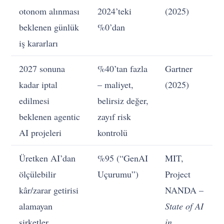
otonom alınması
2024’teki
(2025)
beklenen günlük
%0’dan
iş kararları
2027 sonuna
%40’tan fazla
Gartner
kadar iptal
– maliyet,
(2025)
edilmesi
belirsiz değer,
beklenen agentic
zayıf risk
AI projeleri
kontrolü
Üretken AI’dan
%95 (“GenAI
MIT,
ölçülebilir
Uçurumu”)
Project
kâr/zarar getirisi
NANDA –
alamayan
State of AI
şirketler
in