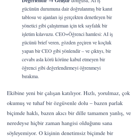
Değerlendir → Geliştir
döngüsü, AI iş
gücünün durumuna dair doğrulanmış bir kanıt
tablosu ve ajanları işi gerçekten denetleyen bir
yönetici gibi çalıştırman için tek sayfalık bir
işletim kılavuzu. CEO+Öğrenci hamlesi: AI iş
gücünü brief veren, gözden geçiren ve koçluk
yapan bir CEO gibi yönlendir – ve çıktıyı, bir
cevabı asla körü körüne kabul etmeyen bir
öğrenci gibi değerlendirmeyi öğrenmeyi
bırakma.
Ekibine yeni bir çalışan katılıyor. Hızlı, yorulmaz, çok
okumuş ve tuhaf bir özgüvenle dolu – bazen parlak
biçimde haklı, bazen akıcı bir dille tamamen yanlış, ve
neredeyse hiçbir zaman hangisi olduğunu sana
söyleyemiyor. O kişinin denetimsiz biçimde bir