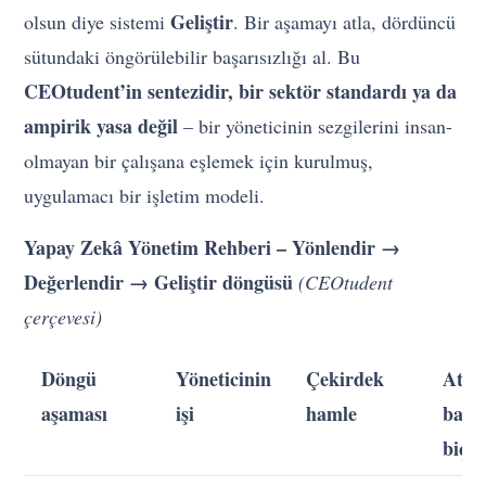
Geliştir
olsun diye sistemi
. Bir aşamayı atla, dördüncü
sütundaki öngörülebilir başarısızlığı al. Bu
CEOtudent’in sentezidir, bir sektör standardı ya da
ampirik yasa değil
– bir yöneticinin sezgilerini insan-
olmayan bir çalışana eşlemek için kurulmuş,
uygulamacı bir işletim modeli.
Yapay Zekâ Yönetim Rehberi – Yönlendir →
Değerlendir → Geliştir döngüsü
(CEOtudent
çerçevesi)
Döngü
Yöneticinin
Çekirdek
Atla
aşaması
işi
hamle
başar
biçi