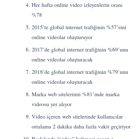
Her hafta online video izleyenlerin oranı
%78
2015’te global internet trafiğinin %57’sini
online videolar oluşturuyor
2017’de global internet trafiğinin %69’unu
online videolar oluşturacak
2018’de global internet trafiğinin %79’unu
online videolar oluşturacak
Marka web sitelerinin %81’inde marka
videosu yer alıyor
Video içeren web sitelerinde kullanıcılar
ortalama 2 dakika daha fazla vakit geçiriyor
Başlığında “video” kelimesi geçen e-