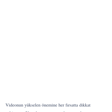
Videonun yükselen önemine her fırsatta dikkat