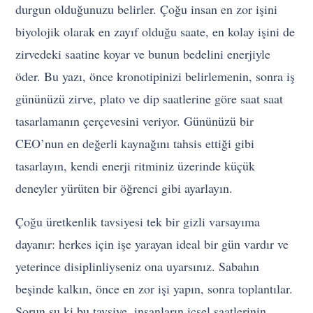
durgun olduğunuzu belirler. Çoğu insan en zor işini
biyolojik olarak en zayıf olduğu saate, en kolay işini de
zirvedeki saatine koyar ve bunun bedelini enerjiyle
öder. Bu yazı, önce kronotipinizi belirlemenin, sonra iş
gününüzü zirve, plato ve dip saatlerine göre saat saat
tasarlamanın çerçevesini veriyor. Gününüzü bir
CEO’nun en değerli kaynağını tahsis ettiği gibi
tasarlayın, kendi enerji ritminiz üzerinde küçük
deneyler yürüten bir öğrenci gibi ayarlayın.
Çoğu üretkenlik tavsiyesi tek bir gizli varsayıma
dayanır: herkes için işe yarayan ideal bir gün vardır ve
yeterince disiplinliyseniz ona uyarsınız. Sabahın
beşinde kalkın, önce en zor işi yapın, sonra toplantılar.
Sorun şu ki bu tavsiye, insanların içsel saatlerinin