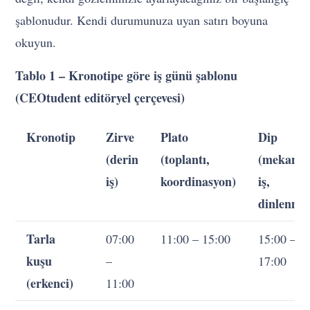
şablonudur. Kendi durumunuza uyan satırı boyuna
okuyun.
Tablo 1 – Kronotipe göre iş günü şablonu
(CEOtudent editöryel çerçevesi)
Kronotip
Zirve
Plato
Dip
(derin
(toplantı,
(mekanik
iş)
koordinasyon)
iş,
dinlenme
Tarla
07:00
11:00 – 15:00
15:00 –
kuşu
–
17:00
(erkenci)
11:00