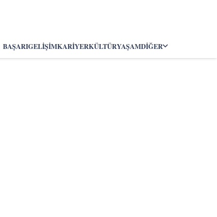
BAŞARI
GELIŞIM
KARIYER
KÜLTÜR
YAŞAM
DIĞER