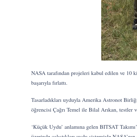
NASA tarafından projeleri kabul edilen ve 10 k
başarıyla fırlattı.
Tasarladıkları uyduyla Amerika Astronot Birli
öğrencisi Çağrı Temel ile Bilal Arıkan, testler 
‘Küçük Uydu’ anlamına gelen BITSAT Takımı’nın
üzerinde çalıştıkları uydu sistemiyle NASA’nın il