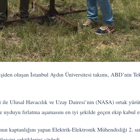
işiden oluşan İstanbul Aydın Üniversitesi takımı, ABD’nin Tek
ği ile Ulusal Havacılık ve Uzay Dairesi’nin (NASA) ortak yür
ve uyduyu fırlatma aşamasını en iyi şekilde geçen ekip kabul e
 kaptanlığını yapan Elektrik-Elektronik Mühendisliği 2. sını
gisini çektiklerini söyledi.