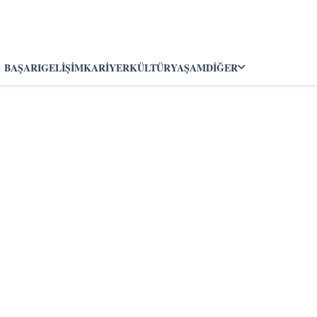
BAŞARI
GELIŞIM
KARIYER
KÜLTÜR
YAŞAM
DIĞER