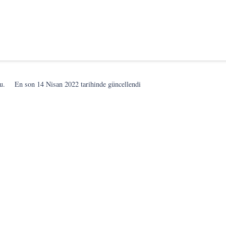
u.
En son
14 Nisan 2022
tarihinde güncellendi