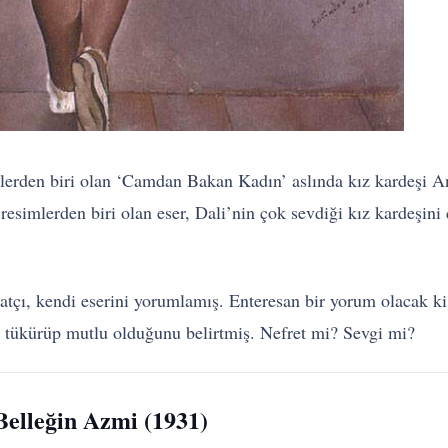
mlerden biri olan ‘Camdan Bakan Kadın’ aslında kız kardeşi An
resimlerden biri olan eser, Dali’nin çok sevdiği kız kardeşini 
natçı, kendi eserini yorumlamış. Enteresan bir yorum olacak k
e tükürüp mutlu olduğunu belirtmiş. Nefret mi? Sevgi mi?
Belleğin Azmi (1931)