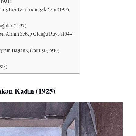
(1931)
nmış Fasulyeli Yumuşak Yapı (1936)
uğular (1937)
çan Arının Sebep Olduğu Rüya (1944)
’nin Baştan Çıkarılışı (1946)
983)
akan Kadın (1925)