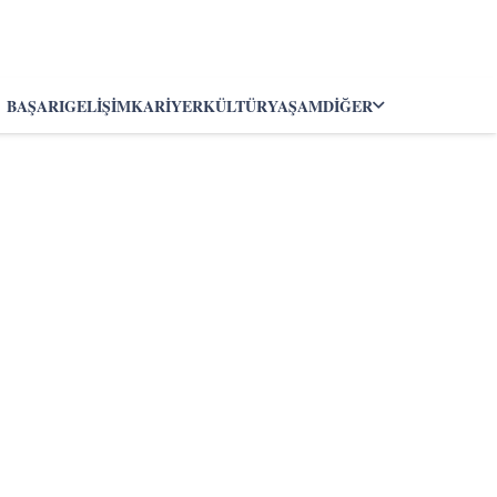
BAŞARI
GELIŞIM
KARIYER
KÜLTÜR
YAŞAM
DIĞER