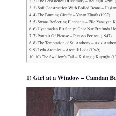
2) The Persistence Of Memory – Belleğin Azmi 
3) Soft Construction With Boiled Beans – Haşla
4) The Burning Giraffe – Yanan Zürafa (1937)
5) Swans Reflecting Elephants – File Yansıyan K
6) Uyanmadan Bir Saniye Önce Nar Etrafında U
7) Portrait Of Picasso – Picasso Portresi (1947)
8) The Temptation of St. Anthony – Aziz Anthony
9) Leda Atomica – Atomik Leda (1949)
10) The Swallow’s Tail – Kırlangıç Kuyruğu (1
1) Girl at a Window – Camdan B