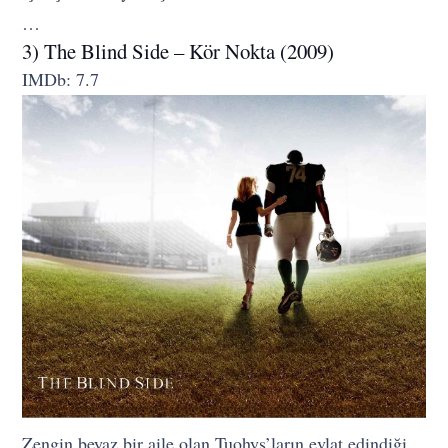
…
3) The Blind Side – Kör Nokta (2009)
IMDb: 7.7
Zengin beyaz bir aile olan Tuohys’ların evlat edindiği,