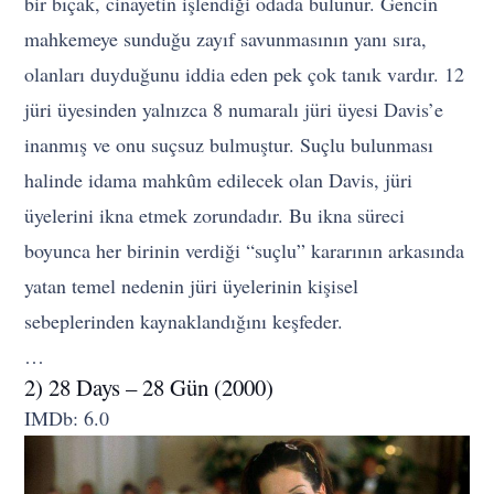
bir bıçak, cinayetin işlendiği odada bulunur. Gencin
mahkemeye sunduğu zayıf savunmasının yanı sıra,
olanları duyduğunu iddia eden pek çok tanık vardır. 12
jüri üyesinden yalnızca 8 numaralı jüri üyesi Davis’e
inanmış ve onu suçsuz bulmuştur. Suçlu bulunması
halinde idama mahkûm edilecek olan Davis, jüri
üyelerini ikna etmek zorundadır. Bu ikna süreci
boyunca her birinin verdiği “suçlu” kararının arkasında
yatan temel nedenin jüri üyelerinin kişisel
sebeplerinden kaynaklandığını keşfeder.
…
2) 28 Days – 28 Gün (2000)
IMDb: 6.0