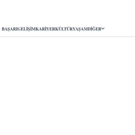
BAŞARI
GELIŞIM
KARIYER
KÜLTÜR
YAŞAM
DIĞER