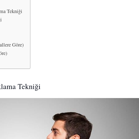
nma Tekniği
i
allere Göre)
öre)
klama Tekniği