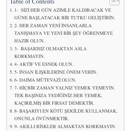
Table of Contents
1- SİZİ HER GÜN AZİMLE KALDIRACAK VE
GÜNE BAŞLATACAK BİR TUTKU GELİŞTİRİN.
2- HER ZAMAN YENİ İNSANLARLA
TANIŞMAYA VE YENİ BİR ŞEY ÖĞRENMEYE
HAZIR OLUN.
3- BAŞARISIZ OLMAKTAN ASLA
KORKMAYIN.
4- AKTİF VE ESNEK OLUN.
5- İNSAN İLİŞKİLERİNE ÖNEM VERİN.
6- DAİMA MÜTEVAZİ OLUN.
7- HİÇBİR ZAMAN YALNIZ YEMEK YEMEYİN.
TEK BAŞINIZA YEDİĞİNİZ HER YEMEK,
KAÇIRILMIŞ BİR FIRSAT DEMEKTİR.
8- BAŞARIYI EN KÖTÜ ŞEKİLDE KULLANMAK,
ONUNLA ÖVÜNMEKTİR.
9- AKILLI RİSKLER ALMAKTAN KORKMAYIN.