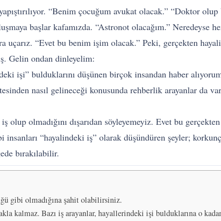
yapıştırılıyor. “Benim çocuğum avukat olacak.” “Doktor olu
şmaya başlar kafamızda. “Astronot olacağım.” Neredeyse her 
ara uçarız. “Evet bu benim işim olacak.” Peki, gerçekten haya
ş. Gelin ondan dinleyelim:
rindeki işi” bulduklarını düşünen birçok insandan haber alıyoru
sinden nasıl gelineceği konusunda rehberlik arayanlar da var. 
 iş olup olmadığını dışarıdan söyleyemeyiz. Evet bu gerçekten ha
gibi insanları “hayalindeki iş” olarak düşündüren şeyler; korkunç
ede bırakılabilir.
ğü gibi olmadığına şahit olabilirsiniz.
kla kalmaz. Bazı iş arayanlar, hayallerindeki işi bulduklarına o kadar 