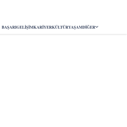
BAŞARI
GELIŞIM
KARIYER
KÜLTÜR
YAŞAM
DIĞER