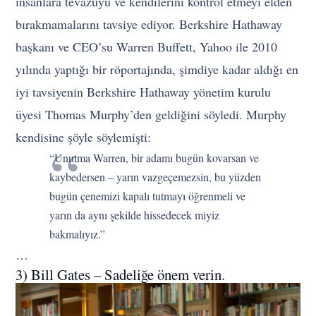
insanlara tevazuyu ve kendilerini kontrol etmeyi elden
bırakmamalarını tavsiye ediyor. Berkshire Hathaway
başkanı ve CEO’su Warren Buffett, Yahoo ile 2010
yılında yaptığı bir röportajında, şimdiye kadar aldığı en
iyi tavsiyenin Berkshire Hathaway yönetim kurulu
üyesi Thomas Murphy’den geldiğini söyledi. Murphy
kendisine şöyle söylemişti:
“Unutma Warren, bir adamı bugün kovarsan ve
kaybedersen – yarın vazgeçemezsin, bu yüzden
bugün çenemizi kapalı tutmayı öğrenmeli ve
yarın da aynı şekilde hissedecek miyiz
bakmalıyız.”
…
3) Bill Gates – Sadeliğe önem verin.