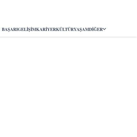
BAŞARI
GELIŞIM
KARIYER
KÜLTÜR
YAŞAM
DIĞER