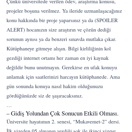
Çünkü üniversitede verilen ödev, araştırma konusu,
projeler boşuna verilmez. Ya ileride uzmanlaşacağınız
konu hakkında bir proje yaparsınız ya da (SPOILER
ALERT) hocanızın size araştırın ve çözün dediği
sorunun aynısı ya da benzeri sınavda mutlaka çıkar.
Kütüphaneye gitmeye alışın. Bilgi kirliliğinin kol
gezdiği internet ortamı her zaman en iyi kaynak
değildir bunu unutmayın. Gerekirse en ufak konuyu
anlamak için saatlerinizi harcayın kütüphanede. Ama
gün sonunda konuya nasıl hakim olduğunuzu
gördüğünüzde siz de şaşıracaksınız.
…
– Gidiş Yolundan Çok Sonucun Etkili Olması.
Üniversite hayatımın 2. senesi, “Mukavemet-2” dersi.
İlk vizeden 05 almanın verdiği şok ile ikinci vizeye