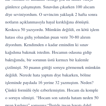
günlerce çalışmıştım. Sınavdan çıkarken 100 alıcam
diye seviniyordum. O sevincim yaklaşık 2 hafta sonra
notların açıklanmasıyla hayal kırıklığına dönüştü.
Koskoca 50 yazıyordu. Mümkün değildi, en kötü işlem
hatası olsa gidiş yolundan puan verir 70-80 alırım
diyordum. Kendimden o kadar emindim ki sınav
kağıdıma bakmak istedim. Hocamın odasına gidip
baktığımda, bir sorunun üstü kırmızı bir kalemle
çizilmişti. 50 puanın gittiği soruyu görmemek mümkün
değildi. Nerede hata yaptım diye bakarken, bölme
işleminde paydada 16 yerine 32 yazmıştım. Neden?
Çünkü formülü öyle ezberlemiştim. Hocam da komple
o soruyu silmişti. “Hocam son satırda hatam neden 50
puan kırdınız” sorusuna;“İleride insan hayatı dahil