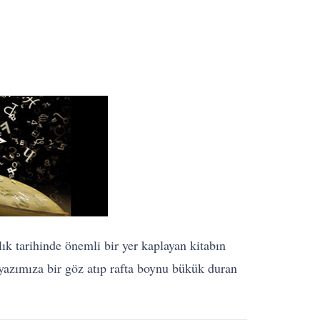
lık tarihinde önemli bir yer kaplayan kitabın
azımıza bir göz atıp rafta boynu bükük duran