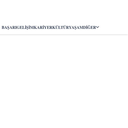
BAŞARI
GELIŞIM
KARIYER
KÜLTÜR
YAŞAM
DIĞER