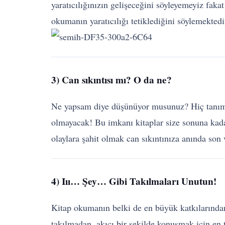
yaratıcılığınızın gelişeceğini söyleyemeyiz fak
okumanın yaratıcılığı tetiklediğini söylemektedi
3) Can sıkıntısı mı? O da ne?
Ne yapsam diye düşünüyor musunuz? Hiç tanımad
olmayacak! Bu imkanı kitaplar size sonuna kadar
olaylara şahit olmak can sıkıntınıza anında son v
4) Iıı… Şey… Gibi Takılmaları Unutun!
Kitap okumanın belki de en büyük katkılarından 
takılmadan, akıcı bir şekilde konuşmak için en t