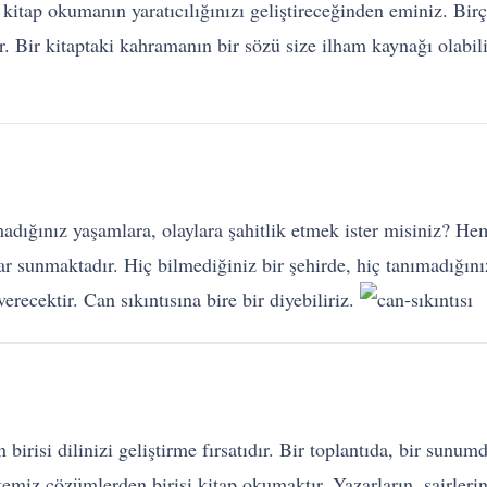
at kitap okumanın yaratıcılığınızı geliştireceğinden eminiz. Bi
r. Bir kitaptaki kahramanın bir sözü size ilham kaynağı olabil
ığınız yaşamlara, olaylara şahitlik etmek ister misiniz? Hem
 sunmaktadır. Hiç bilmediğiniz bir şehirde, hiç tanımadığınız
erecektir. Can sıkıntısına bire bir diyebiliriz.
birisi dilinizi geliştirme fırsatıdır. Bir toplantıda, bir sun
emiz çözümlerden birisi kitap okumaktır. Yazarların, şairlerin 