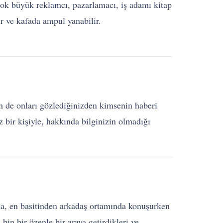
rçok büyük reklamcı, pazarlamacı, iş adamı kitap
ir ve kafada ampul yanabilir.
 de onları gözlediğinizden kimsenin haberi
 bir kişiyle, hakkında bilginizin olmadığı
umda, en basitinden arkadaş ortamında konuşurken
bin bir özenle bir araya getirdikleri ve