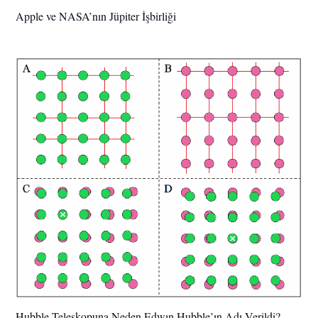
Apple ve NASA’nın Jüpiter İşbirliği
Hubble Teleskopuna Neden Edwın Hubble’ın Adı Verildi?