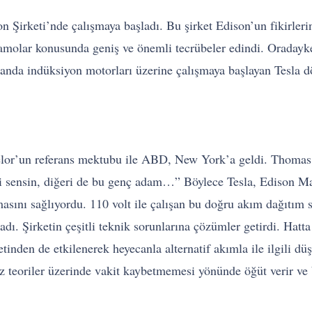
on Şirketi’nde çalışmaya başladı. Bu şirket Edison’un fikirl
molar konusunda geniş ve önemli tecrübeler edindi. Oradayke
zamanda indüksiyon motorları üzerine çalışmaya başlayan Tesla
elor’un referans mektubu ile ABD, New York’a geldi. Thomas 
 sensin, diğeri de bu genç adam…” Böylece Tesla, Edison Maki
asını sağlıyordu. 110 volt ile çalışan bu doğru akım dağıtım s
ladı. Şirketin çeşitli teknik sorunlarına çözümler getirdi. Hat
inden de etkilenerek heyecanla alternatif akımla ile ilgili düş
z teoriler üzerinde vakit kaybetmemesi yönünde öğüt verir ve 