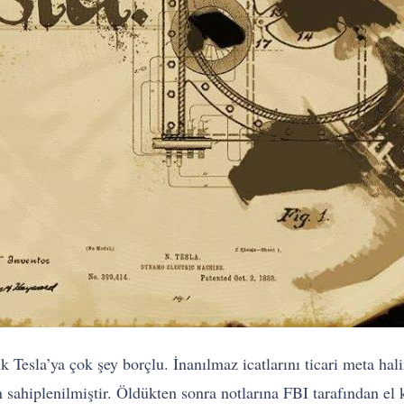
k Tesla’ya çok şey borçlu. İnanılmaz icatlarını ticari meta hal
ndan sahiplenilmiştir. Öldükten sonra notlarına FBI tarafından 