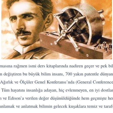
asına rağmen ismi ders kitaplarında nadiren geçer ve pek bil
n değiştiren bu büyük bilim insanı, 700 yakın patentle dünyanı
an Ağırlık ve Ölçüler Genel Konferansı’nda (General Confere
r. Tüm hayatını insanlığa adayan, hiç evlenmeyen, en iyi dost
tein ve Edison’a verilen değer düşünüldüğünde hem geçmişte h
nlamak ve anlatmak bilimin gelecek kuşaklara temiz ve taraf