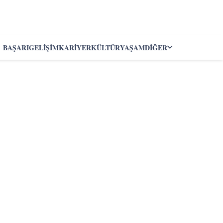
BAŞARI
GELIŞIM
KARIYER
KÜLTÜR
YAŞAM
DIĞER