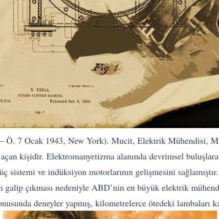
– Ö. 7 Ocak 1943, New York). Mucit, Elektrik Mühendisi, Ma
 açan kişidir. Elektromanyetizma alanında devrimsel buluşlara i
ı güç sistemi ve indüksiyon motorlarının gelişmesini sağlamışt
an galip çıkması nedeniyle ABD’nin en büyük elektrik mühendis
usunda deneyler yapmış, kilometrelerce ötedeki lambaları kab