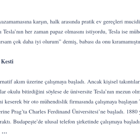
azamamasına karşın, halk arasında pratik ev gereçleri mucidi o
 Tesla’nın her zaman papaz olmasını istiyordu, Tesla ise mühe
ursam çok daha iyi olurum” demiş, babası da onu kıramamıştır
 Kesti
atif akım üzerine çalışmaya başladı. Ancak kişisel takıntıları 
lar okulu bitirdiğini söylese de üniversite Tesla’nın mezun o
sini keserek bir oto mühendislik firmasında çalışmaya başlaya
erine Prag’ta Charles Ferdinand Üniversitesi’ne başladı. 1880
ktı. Budapeşte’de ulusal telefon şirketinde çalışmaya başladı 
ı …