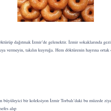
öktürüp dağıtmak İzmir’de gelenektir. İzmir sokaklarında gez
uya vermeyin, takılın kuyruğa. Hem döktürenin hayrına ortak
 büyüleyici bir koleksiyon İzmir Torbalı’daki bu müzede ziyaret
nefes alıp