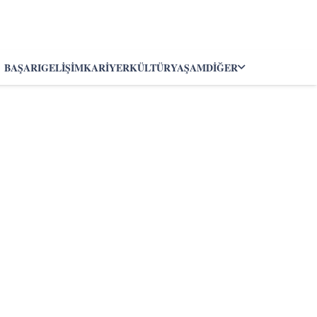
BAŞARI
GELIŞIM
KARIYER
KÜLTÜR
YAŞAM
DIĞER