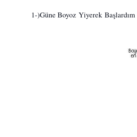
1-)Güne B
oyoz
Y
iyerek
Başlardım