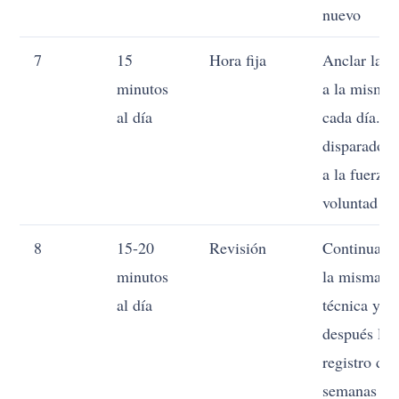
nuevo
7
15
Hora fija
Anclar la s
minutos
a la misma 
al día
cada día. U
disparador 
a la fuerza 
voluntad
8
15-20
Revisión
Continuar 
minutos
la misma
al día
técnica y
después leer
registro de
semanas