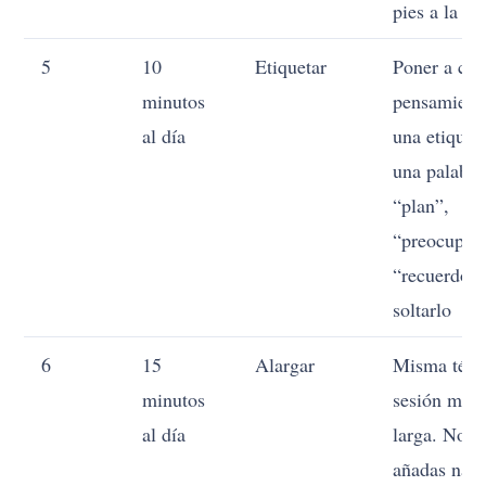
pies a la ca
5
10
Etiquetar
Poner a cad
minutos
pensamient
al día
una etiquet
una palabra
“plan”,
“preocupac
“recuerdo”,
soltarlo
6
15
Alargar
Misma técn
minutos
sesión más
al día
larga. No
añadas nad