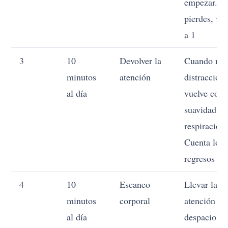
empezar. Si
pierdes, vu
a 1
3
10
Devolver la
Cuando not
minutos
atención
distracción,
al día
vuelve con
suavidad a 
respiración.
Cuenta los
regresos
4
10
Escaneo
Llevar la
minutos
corporal
atención
al día
despacio de