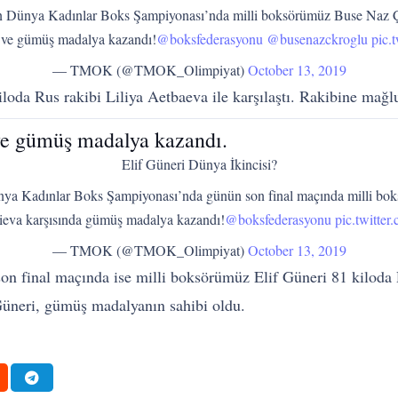
 Dünya Kadınlar Boks Şampiyonası’nda milli boksörümüz Buse Naz Çak
 ve gümüş madalya kazandı!
@boksfederasyonu
@busenazckroglu
pic.
— TMOK (@TMOK_Olimpiyat)
October 13, 2019
loda Rus rakibi Liliya Aetbaeva ile karşılaştı. Rakibine mağ
 ve gümüş madalya kazandı.
Elif Güneri Dünya İkincisi?
a Kadınlar Boks Şampiyonası’nda günün son final maçında milli boks
eva karşısında gümüş madalya kazandı!
@boksfederasyonu
pic.twitt
— TMOK (@TMOK_Olimpiyat)
October 13, 2019
n final maçında ise milli boksörümüz Elif Güneri 81 kiloda 
Güneri, gümüş madalyanın sahibi oldu.