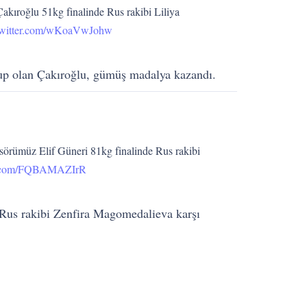
ıroğlu 51kg finalinde Rus rakibi Liliya
twitter.com/wKoaVwJohw
lup olan Çakıroğlu, gümüş madalya kazandı.
örümüz Elif Güneri 81kg finalinde Rus rakibi
er.com/FQBAMAZIrR
Rus rakibi Zenfira Magomedalieva karşı