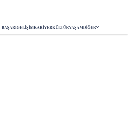
BAŞARI
GELIŞIM
KARIYER
KÜLTÜR
YAŞAM
DIĞER