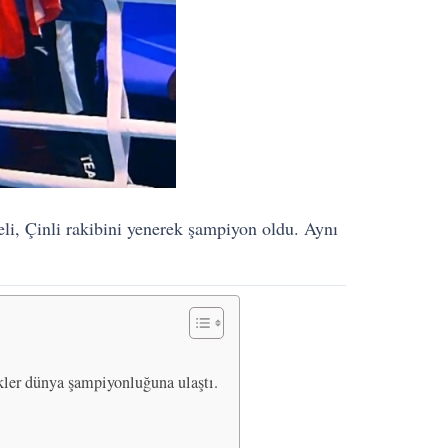
, Çinli rakibini yenerek şampiyon oldu. Aynı
ler dünya şampiyonluğuna ulaştı.