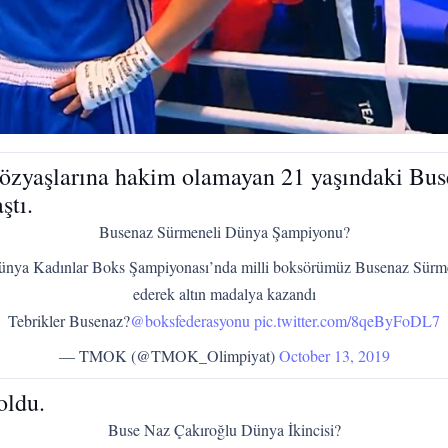
zyaşlarına hakim olamayan 21 yaşındaki Buse
ştı.
Busenaz Sürmeneli Dünya Şampiyonu?
nya Kadınlar Boks Şampiyonası’nda milli boksörümüz Busenaz Sürmen
ederek altın madalya kazandı
Tebrikler Busenaz?
@boksfederasyonu
pic.twitter.com/8qeByFoDL7
— TMOK (@TMOK_Olimpiyat)
October 13, 2019
oldu.
Buse Naz Çakıroğlu Dünya İkincisi?