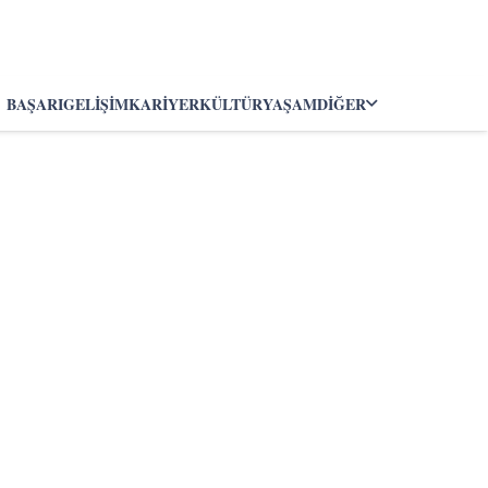
BAŞARI
GELIŞIM
KARIYER
KÜLTÜR
YAŞAM
DIĞER