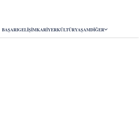
BAŞARI
GELIŞIM
KARIYER
KÜLTÜR
YAŞAM
DIĞER