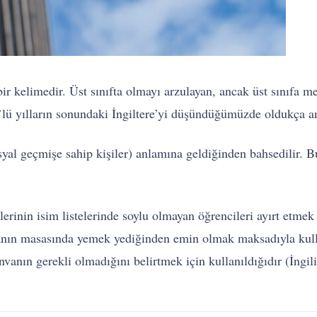
r kelimedir. Üst sınıfta olmayı arzulayan, ancak üst sınıfa m
’lü yılların sonundaki İngiltere’yi düşündüğümüzde oldukça anl
osyal geçmişe sahip kişiler) anlamına geldiğinden bahsedilir. B
rinin isim listelerinde soylu olmayan öğrencileri ayırt etmek a
kaptanın masasında yemek yediğinden emin olmak maksadıyla kul
vanın gerekli olmadığını belirtmek için kullanıldığıdır (İngil